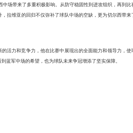
尔西中场带来了多重积极影响。从防守稳固性到进攻组织，再到比
升，拉维亚的回归不仅弥补了球队中场的空缺，更为切尔西带来
新的活力和竞争力，他在比赛中展现出的全面能力和领导力，使
看到蓝军中场的希望，也为球队未来争冠增添了坚实保障。