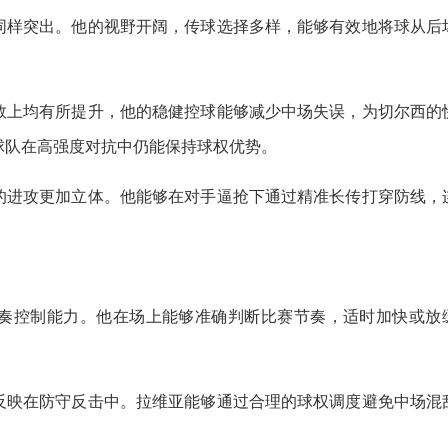
同样突出。他的视野开阔，传球选择多样，能够有效地将球从后
数上均有所提升，他的稳健控球能够减少中场失误，为切尔西的
球队在高强度对抗中仍能保持球权优势。
的进攻更加立体。他能够在对手逼抢下通过精准长传打穿防线，
奏控制能力。他在场上能够准确判断比赛节奏，适时加快或放
反映在防守反击中。拉维亚能够通过合理的球权调度避免中场混