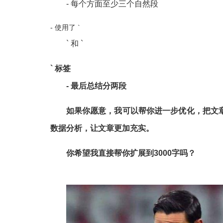
- 每个方面至少三个自然段
- 使用了 `
` 和 `
` 标签
- 最后总结分两段
如果你愿意，我可以帮你进一步优化，把文章扩
数据分析，让文章更加充实。
你希望我直接帮你扩展到3000字吗？