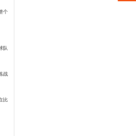
整个
球队
练战
在比