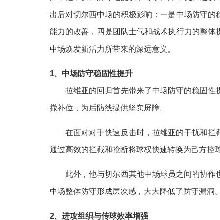
出后对切尔西中场的积极影响：一是中场防守的
能力的改善，四是团队士气和战术执行力的整体
中场焕发新活力所带来的深远意义。
1、中场防守稳固性提升
拉维亚的回归首先带来了中场防守的稳固性
撤补位，为后防线提供坚实屏障。
在面对对手快速反击时，拉维亚的干扰和拦
通过高效的拦截和抢断将球权快速转换为己方控
此外，他与切尔西其他中场球员之间的协作
中场整体防守形成层次感，大大降低了防守漏洞
2、进攻组织与传球效率增强