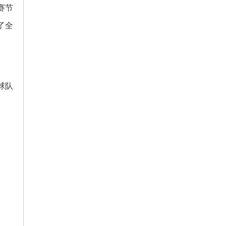
赛节
了全
球队