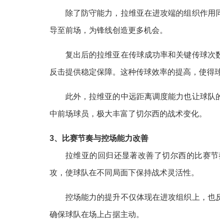
除了防守能力，拉维亚在进攻端的组织作用
导至前场，为锋线创造更多机会。
复出后的拉维亚在传球成功率和关键传球次
反击提供稳定保障。这种传球效率的提高，使得
此外，拉维亚的中远距离调度能力也让球队
中前场球员，极大丰富了切尔西的战术变化。
3、比赛节奏与控场能力改善
拉维亚的回归还显著改善了切尔西的比赛节
攻，使球队在不同局面下保持战术灵活性。
控场能力的提升不仅体现在进攻组织上，也
确保球队在场上占据主动。