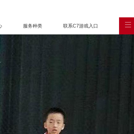
心
服务种类
联系C7游戏入口