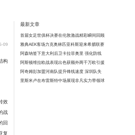
最新文章
首届女足世俱杯决赛在伦敦激战精彩瞬间回顾
-09
雅典AEK客场力克奥林匹亚科斯迎来希腊联赛
争冠关键胜利
阿森纳签下意大利后卫卡拉菲奥里 强化防线
结构
深度提升竞争力
阿斯顿维拉欧战表现出色获额外两千万欧引援
额度
阿奇姆彭加盟河南队提升锋线速度 深圳队失
去强力前锋
里斯米卢在布雷斯特中场展现非凡实力带领球
队攻防兼备
转效
的战
的回
亚复