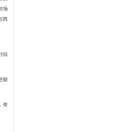
控场
尔西
时回
还能
，使