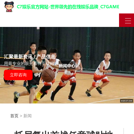
汇聚最新资讯 / 产品信息
用最专业的眼光看待互联网
立即咨询
首页
> 新闻