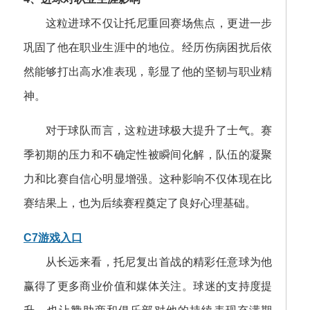
这粒进球不仅让托尼重回赛场焦点，更进一步
巩固了他在职业生涯中的地位。经历伤病困扰后依
然能够打出高水准表现，彰显了他的坚韧与职业精
神。
对于球队而言，这粒进球极大提升了士气。赛
季初期的压力和不确定性被瞬间化解，队伍的凝聚
力和比赛自信心明显增强。这种影响不仅体现在比
赛结果上，也为后续赛程奠定了良好心理基础。
C7游戏入口
从长远来看，托尼复出首战的精彩任意球为他
赢得了更多商业价值和媒体关注。球迷的支持度提