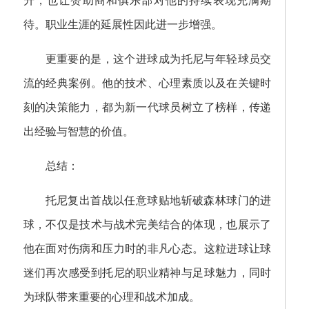
升，也让赞助商和俱乐部对他的持续表现充满期
待。职业生涯的延展性因此进一步增强。
更重要的是，这个进球成为托尼与年轻球员交
流的经典案例。他的技术、心理素质以及在关键时
刻的决策能力，都为新一代球员树立了榜样，传递
出经验与智慧的价值。
总结：
托尼复出首战以任意球贴地斩破森林球门的进
球，不仅是技术与战术完美结合的体现，也展示了
他在面对伤病和压力时的非凡心态。这粒进球让球
迷们再次感受到托尼的职业精神与足球魅力，同时
为球队带来重要的心理和战术加成。