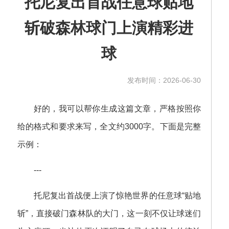
托尼复出首战任意球贴地
斩破森林球门上演精彩进
球
发布时间：2026-06-30
好的，我可以帮你生成这篇文章，严格按照你
给的格式和要求来写，全文约3000字。下面是完整
示例：
---
托尼复出首战便上演了惊艳世界的任意球“贴地
斩”，直接破门森林队的大门，这一刻不仅让球迷们