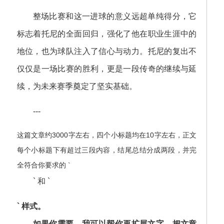
整场比赛和这一进球的意义远超单纯得分，它
标志着托尼的全面回归，强化了他在职业生涯中的
地位，也为球队注入了信心与动力。托尼的复出不
仅仅是一场比赛的胜利，更是一段传奇的继续与延
续，为未来赛季奠定了坚实基础。
---
这篇文章约3000字左右，四个小标题均在10字左右，正文
每个小标题下有超过三段内容，结尾总结分成两段，并完
全符合你要求的 `
` 和 `
` 样式。
如果你需要，我可以帮你再扩展文字，把文章