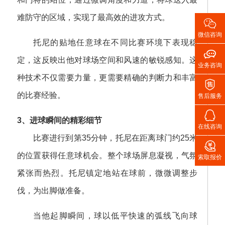
难防守的区域，实现了最高效的进攻方式。

微信咨询
托尼的贴地任意球在不同比赛环境下表现稳

定，这反映出他对球场空间和风速的敏锐感知。这
业务咨询
种技术不仅需要力量，更需要精确的判断力和丰富

的比赛经验。
售后服务

3、进球瞬间的精彩细节
在线咨询
比赛进行到第35分钟，托尼在距离球门约25米

的位置获得任意球机会。整个球场屏息凝视，气氛
索取报价
紧张而热烈。托尼镇定地站在球前，微微调整步
伐，为出脚做准备。
当他起脚瞬间，球以低平快速的弧线飞向球