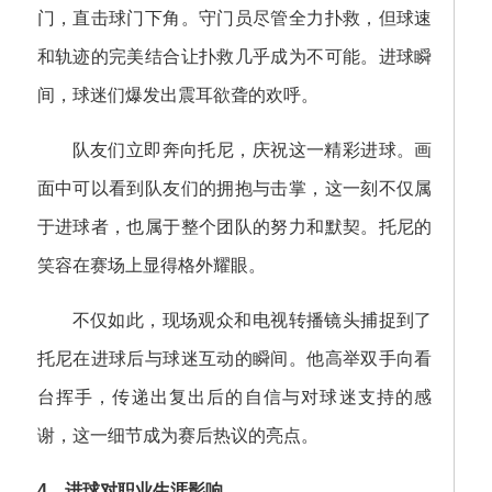
门，直击球门下角。守门员尽管全力扑救，但球速
和轨迹的完美结合让扑救几乎成为不可能。进球瞬
间，球迷们爆发出震耳欲聋的欢呼。
队友们立即奔向托尼，庆祝这一精彩进球。画
面中可以看到队友们的拥抱与击掌，这一刻不仅属
于进球者，也属于整个团队的努力和默契。托尼的
笑容在赛场上显得格外耀眼。
不仅如此，现场观众和电视转播镜头捕捉到了
托尼在进球后与球迷互动的瞬间。他高举双手向看
台挥手，传递出复出后的自信与对球迷支持的感
谢，这一细节成为赛后热议的亮点。
4、进球对职业生涯影响