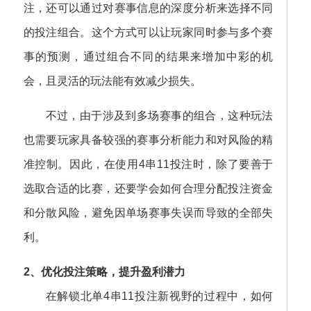
注，还可以通过对赛事信息的深度分析来选择不同
的投注组合。这个方式可以让玩家同时参与多个赛
事的预测，通过组合不同的结果来增加中彩的机
会，且灵活的玩法能有效减少损失。
不过，由于涉及到多场赛事的组合，这种玩法
也需要玩家具备较强的赛事分析能力和对风险的精
准控制。因此，在使用4串11投注时，除了要善于
选取合适的比赛，还要学会如何合理分配投注资金
和分散风险，避免因单场赛事失误而导致的全部失
利。
2、优化投注策略，提升盈利潜力
在解锁北单4串11投注新视野的过程中，如何