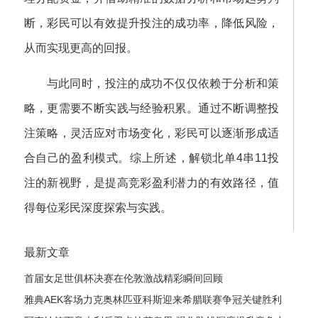
断，彩民可以有效提升投注的成功率，降低风险，
从而实现更高的回报。
与此同时，投注的成功不仅仅依赖于分析和策
略，更需要不断实践与经验积累。通过不断调整投
注策略，灵活应对市场变化，彩民可以逐渐形成适
合自己的盈利模式。综上所述，解锁北单4串11投
注的新视野，是提高竞彩盈利潜力的有效路径，值
得每位彩民深度探索与实践。
最新文章
首届女足世俱杯决赛在伦敦激战精彩瞬间回顾
雅典AEK客场力克奥林匹亚科斯迎来希腊联赛争冠关键胜利