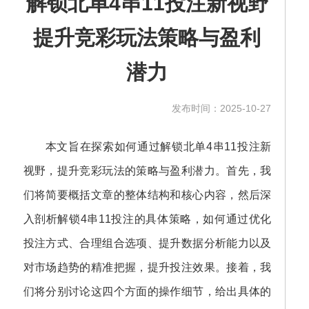
解锁北单4串11投注新视野
提升竞彩玩法策略与盈利
潜力
发布时间：2025-10-27
本文旨在探索如何通过解锁北单4串11投注新
视野，提升竞彩玩法的策略与盈利潜力。首先，我
们将简要概括文章的整体结构和核心内容，然后深
入剖析解锁4串11投注的具体策略，如何通过优化
投注方式、合理组合选项、提升数据分析能力以及
对市场趋势的精准把握，提升投注效果。接着，我
们将分别讨论这四个方面的操作细节，给出具体的