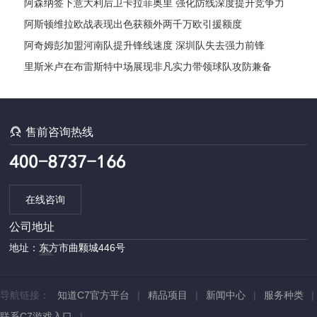
阿森纳签下意大利后卫卡拉菲奥里 强化防线深度提升竞争力
阿斯顿维拉欧战表现出色获额外两千万欧引援额度
阿奇姆彭加盟河南队提升锋线速度 深圳队失去强力前锋
里斯米卢在布雷斯特中场展现非凡实力带领球队攻防兼备

售前咨询热线
在线咨询
公司地址
地址：东方市曲颗城446号
导航链接：
知道C7官方平台
|
精品项目
|
新闻中心
|
服务种类
|
联系C7游戏入口
|