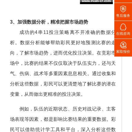

售后服务
3、加强数据分析，精准把握市场趋势

成功的4串11投注策略离不开准确的数据分
在线咨询
析。数据分析能够帮助彩民更好地预测比赛的走

索取报价
向，了解市场趋势，进而优化投注决策。在竞彩市
场中，比赛的结果不仅仅取决于队伍实力，还与天
气、伤病、战术等多重因素息息相关。通过收集和
分析这些数据，彩民可以更清楚地了解比赛的潜在
变量，从而做出更精准的投注决策。
例如，队伍的近期状态、历史对战记录、主客
场表现等因素，都是影响比赛结果的重要数据。彩
民可以借助统计学工具和平台，深入分析这些数