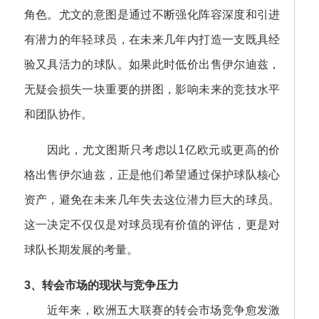
角色。尤文的意图是通过不断强化阵容深度和引进
有潜力的年轻球员，在未来几年内打造一支既具经
验又具活力的球队。如果此时低价出售伊尔迪兹，
无疑会损失一块重要的拼图，影响未来的竞技水平
和团队协作。
因此，尤文图斯只考虑以1亿欧元或更高的价
格出售伊尔迪兹，正是他们希望通过保护球队核心
资产，避免在未来几年失去这位潜力巨大的球员。
这一决定不仅仅是对球员现有价值的评估，更是对
球队长期发展的考量。
3、转会市场的现状与竞争压力
近年来，欧洲五大联赛的转会市场竞争愈发激