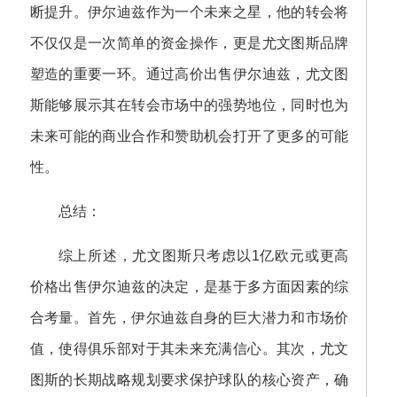
断提升。伊尔迪兹作为一个未来之星，他的转会将
不仅仅是一次简单的资金操作，更是尤文图斯品牌
塑造的重要一环。通过高价出售伊尔迪兹，尤文图
斯能够展示其在转会市场中的强势地位，同时也为
未来可能的商业合作和赞助机会打开了更多的可能
性。
总结：
综上所述，尤文图斯只考虑以1亿欧元或更高
价格出售伊尔迪兹的决定，是基于多方面因素的综
合考量。首先，伊尔迪兹自身的巨大潜力和市场价
值，使得俱乐部对于其未来充满信心。其次，尤文
图斯的长期战略规划要求保护球队的核心资产，确