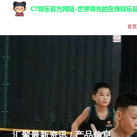
首页
汇聚最新资讯 / 产品信息