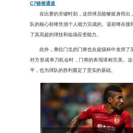
C7链接通道
在比赛的关键时刻，这些球员能够挺身而出
队的核心前锋凭借个人能力完成的。该前锋在接
了其高超的球技和临场应变能力。
此外，弗拉门戈的门将也在超级杯中发挥了
对方形成单刀机会时，门将的表现堪称完美。这
平，也为球队的胜利奠定了坚实的基础。