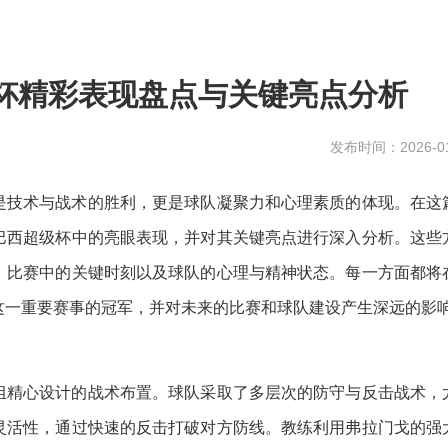
杯精彩表现盘点与关键亮点分析
发布时间：2026-01
是技术与战术的胜利，更是球队凝聚力和心理素质的体现。在这
巴西超级杯中的亮眼表现，并对其关键亮点进行深入分析。这些
、比赛中的关键时刻以及球队的心理与精神状态。每一方面都将
这一重要赛事的冠军，并对未来的比赛和球队建设产生深远的影
组精心设计的战术布置。球队采取了多层次的防守与反击战术，
灵活性，通过快速的反击打破对方防线。教练利用弗拉门戈的强