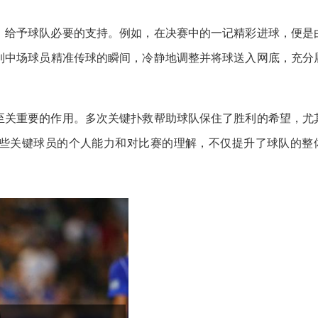
，给予球队必要的支持。例如，在决赛中的一记精彩进球，便是
到中场球员精准传球的瞬间，冷静地调整并将球送入网底，充分
至关重要的作用。多次关键扑救帮助球队保住了胜利的希望，尤
些关键球员的个人能力和对比赛的理解，不仅提升了球队的整