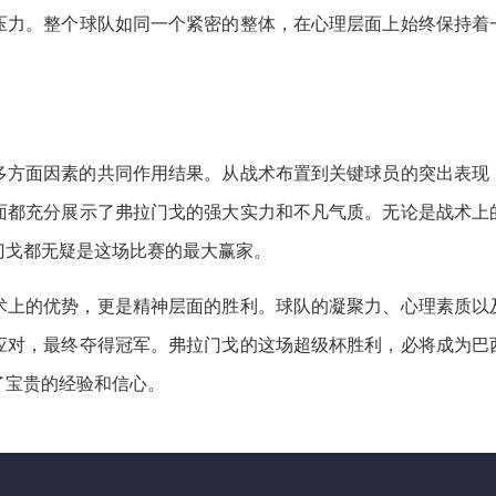
压力。整个球队如同一个紧密的整体，在心理层面上始终保持着
多方面因素的共同作用结果。从战术布置到关键球员的突出表现
面都充分展示了弗拉门戈的强大实力和不凡气质。无论是战术上
门戈都无疑是这场比赛的最大赢家。
术上的优势，更是精神层面的胜利。球队的凝聚力、心理素质以
应对，最终夺得冠军。弗拉门戈的这场超级杯胜利，必将成为巴
了宝贵的经验和信心。