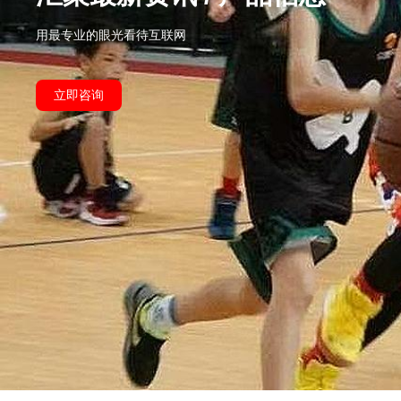
用最专业的眼光看待互联网
立即咨询