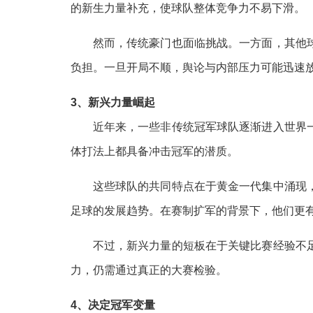
的新生力量补充，使球队整体竞争力不易下滑。
然而，传统豪门也面临挑战。一方面，其他
负担。一旦开局不顺，舆论与内部压力可能迅速
3、新兴力量崛起
近年来，一些非传统冠军球队逐渐进入世界
体打法上都具备冲击冠军的潜质。
这些球队的共同特点在于黄金一代集中涌现
足球的发展趋势。在赛制扩军的背景下，他们更
不过，新兴力量的短板在于关键比赛经验不
力，仍需通过真正的大赛检验。
4、决定冠军变量