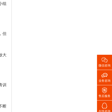
小组
，但
放大

微信咨询

业务咨询
青训

售后服务

不断
在线咨询