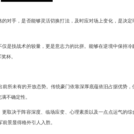
格的对手，是否能够灵活切换打法，及时应对场上变化，是决定
不仅是技战术的较量，更是意志力的比拼。能够在逆境中保持冷
军奖杯。
现出前所未有的开放态势。传统豪门依靠深厚底蕴依旧占据优势，
充满不确定性。
，更取决于阵容深度、临场应变、心理素质以及一点点运气的综
冠军前景显得格外引人入胜。