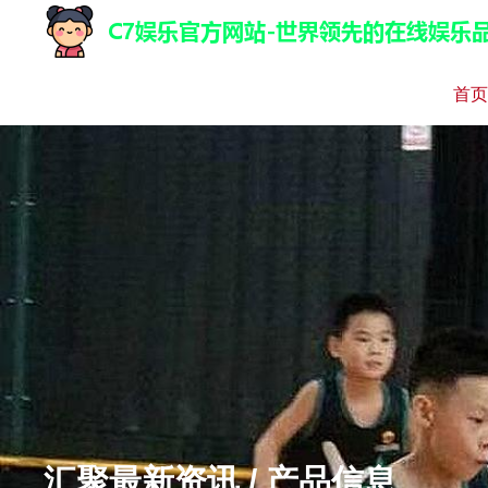
首页
汇聚最新资讯 / 产品信息