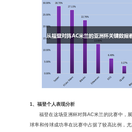
1、福登个人表现分析
福登在这场亚洲杯对阵AC米兰的比赛中，
球率和传球成功率在比赛中占据了较高比例，尤