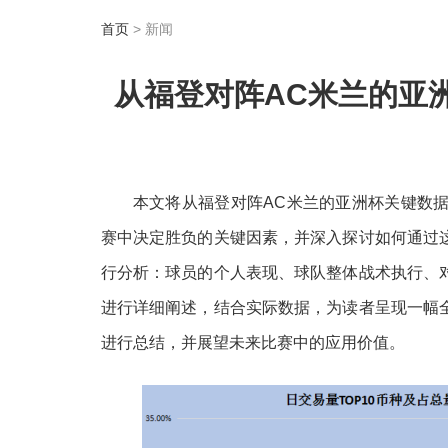
首页
> 新闻
从福登对阵AC米兰的亚
本文将从福登对阵AC米兰的亚洲杯关键数
赛中决定胜负的关键因素，并深入探讨如何通过
行分析：球员的个人表现、球队整体战术执行、
进行详细阐述，结合实际数据，为读者呈现一幅
进行总结，并展望未来比赛中的应用价值。