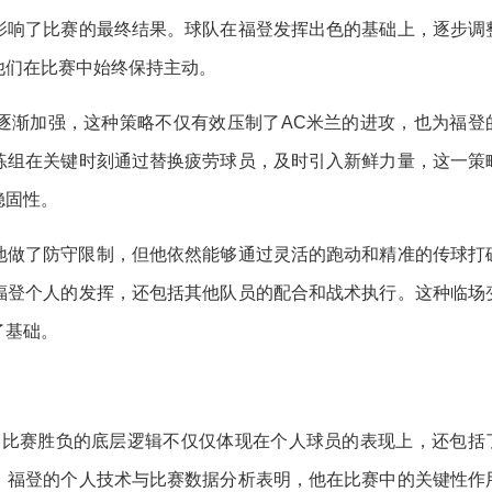
影响了比赛的最终结果。球队在福登发挥出色的基础上，逐步调
他们在比赛中始终保持主动。
逐渐加强，这种策略不仅有效压制了AC米兰的进攻，也为福登
练组在关键时刻通过替换疲劳球员，及时引入新鲜力量，这一策
稳固性。
地做了防守限制，但他依然能够通过灵活的跑动和精准的传球打
福登个人的发挥，还包括其他队员的配合和战术执行。这种临场
了基础。
，比赛胜负的底层逻辑不仅仅体现在个人球员的表现上，还包括
。福登的个人技术与比赛数据分析表明，他在比赛中的关键性作