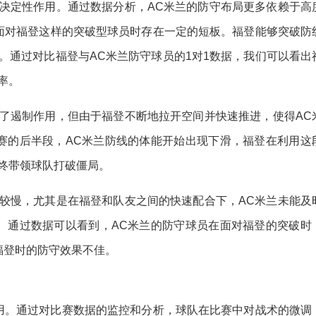
了决定性作用。通过数据分析，AC米兰的防守布局更多依赖于高
面对福登这样的突破型球员时存在一定的短板。福登能够突破防
。通过对比福登与AC米兰防守球员的1对1数据，我们可以看出
率。
到了遏制作用，但由于福登不断地拉开空间并快速推进，使得AC
赛的后半段，AC米兰防线的体能开始出现下滑，福登在利用这
终带领球队打破僵局。
度较慢，尤其是在福登和队友之间的快速配合下，AC米兰未能及
。通过数据可以看到，AC米兰的防守球员在面对福登的突破时
福登时的防守效果不佳。
用。通过对比赛数据的监控和分析，球队在比赛中对战术的微调