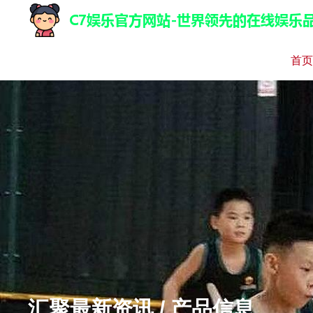
首页
汇聚最新资讯 / 产品信息