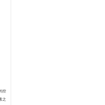
的控
素之