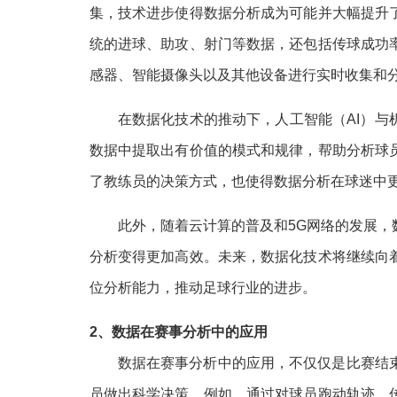
集，技术进步使得数据分析成为可能并大幅提升
统的进球、助攻、射门等数据，还包括传球成功
感器、智能摄像头以及其他设备进行实时收集和
在数据化技术的推动下，人工智能（AI）与
数据中提取出有价值的模式和规律，帮助分析球
了教练员的决策方式，也使得数据分析在球迷中
此外，随着云计算的普及和5G网络的发展
分析变得更加高效。未来，数据化技术将继续向
位分析能力，推动足球行业的进步。
2、数据在赛事分析中的应用
数据在赛事分析中的应用，不仅仅是比赛结
员做出科学决策。例如，通过对球员跑动轨迹、