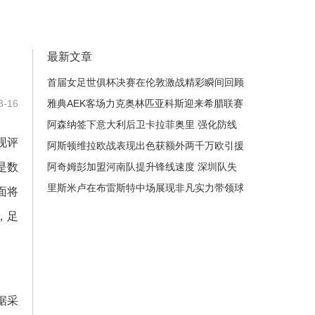
最新文章
首届女足世俱杯决赛在伦敦激战精彩瞬间回顾
-16
雅典AEK客场力克奥林匹亚科斯迎来希腊联赛
争冠关键胜利
阿森纳签下意大利后卫卡拉菲奥里 强化防线
现评
深度提升竞争力
阿斯顿维拉欧战表现出色获额外两千万欧引援
是数
额度
阿奇姆彭加盟河南队提升锋线速度 深圳队失
去强力前锋
里斯米卢在布雷斯特中场展现非凡实力带领球
面将
队攻防兼备
，足
据采