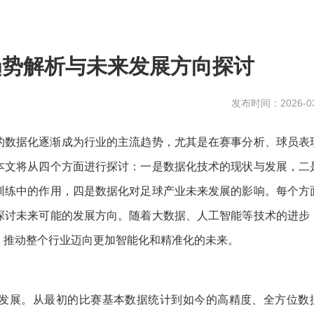
趋势解析与未来发展方向探讨
发布时间：2026-03
的数据化逐渐成为行业的主流趋势，尤其是在赛事分析、球员表
本文将从四个方面进行探讨：一是数据化技术的现状与发展，二
训练中的作用，四是数据化对足球产业未来发展的影响。每个方
探讨未来可能的发展方向。随着大数据、人工智能等技术的进步
，推动整个行业迈向更加智能化和精准化的未来。
发展。从最初的比赛基本数据统计到如今的高精度、全方位数