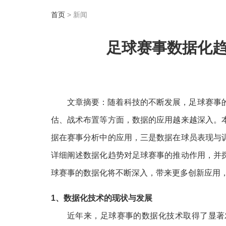
首页
> 新闻
足球赛事数据化
文章摘要：随着科技的不断发展，足球赛事
估、战术布置等方面，数据的应用越来越深入。
据在赛事分析中的应用，三是数据在球员表现与
详细阐述数据化趋势对足球赛事的推动作用，并
球赛事的数据化将不断深入，带来更多创新应用
1、数据化技术的现状与发展
近年来，足球赛事的数据化技术取得了显著