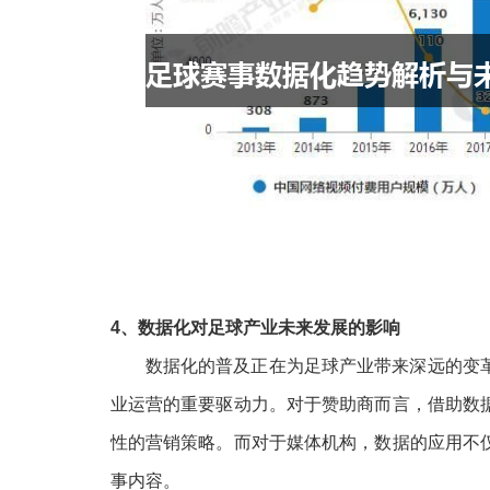
4、数据化对足球产业未来发展的影响
数据化的普及正在为足球产业带来深远的变
业运营的重要驱动力。对于赞助商而言，借助数
性的营销策略。而对于媒体机构，数据的应用不
事内容。