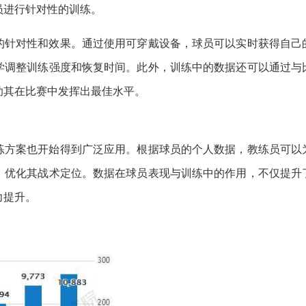
员进行针对性的训练。
的针对性和效果。通过使用可穿戴设备，球员可以实时获得自己
学调整训练强度和恢复时间。此外，训练中的数据还可以通过与
助其在比赛中发挥出最佳水平。
练方案也开始得到广泛应用。根据球员的个人数据，教练员可以
，优化其战术定位。数据在球员表现与训练中的作用，不仅提升
力提升。