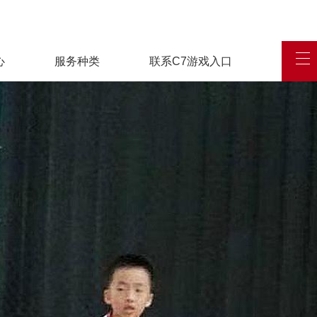
心
服务种类
联系C7游戏入口