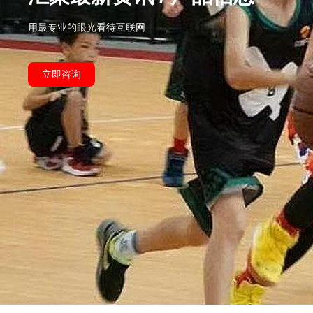
用最专业的眼光看待互联网
立即咨询