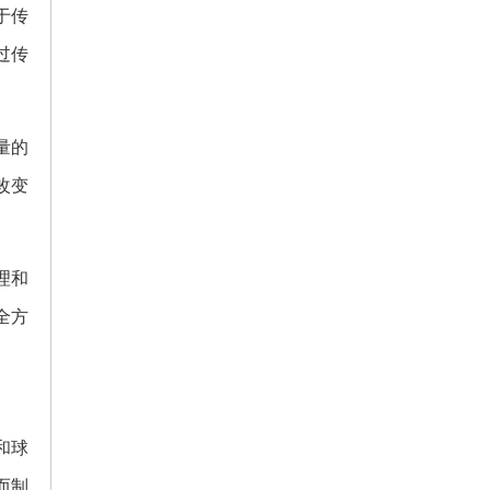
于传
过传
量的
改变
理和
全方
和球
而制