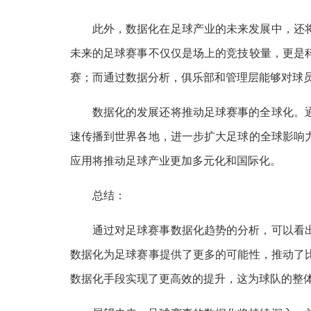
此外，数据化在足球产业的未来发展中，还
未来的足球赛事不仅仅是场上的竞技较量，更是
赛；而通过数据分析，俱乐部和管理层能够对球
数据化的发展还将推动足球赛事的全球化。
速传播到世界各地，进一步扩大足球的全球影响
应用将推动足球产业更加多元化和国际化。
总结：
通过对足球赛事数据化趋势的分析，可以看
数据化为足球赛事提供了更多的可能性，推动了
数据化手段实现了更高效的提升，这为球队的整