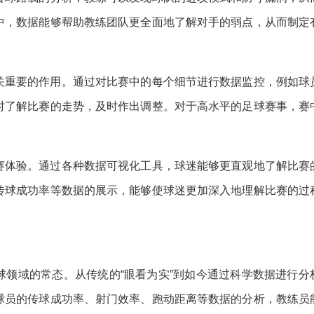
中，数据能够帮助教练团队更全面地了解对手的弱点，从而制定
关重要的作用。通过对比赛中的每个细节进行数据监控，例如球
时了解比赛的走势，及时作出调整。对于高水平的足球赛事，赛
赛体验。通过各种数据可视化工具，球迷能够更直观地了解比赛
传球成功率等数据的展示，能够使球迷更加深入地理解比赛的过
球领域的常态。从传统的“眼看为实”到如今通过科学数据进行分
球员的传球成功率、射门效率、跑动距离等数据的分析，教练员