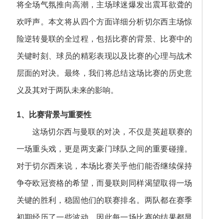
将全场气氛推向高潮，主场球迷爆发出震耳欲聋的
欢呼声。本文将从四个方面详细分析切尔西主场惊
险逆转曼联的全过程，包括比赛的背景、比赛中的
关键时刻、球员的精彩表现以及比赛的心理与战术
层面的对决。最终，我们将总结这场比赛的历史意
义及其对于两队未来的影响。
1、比赛背景与重要性
这场切尔西与曼联的对决，不仅是英超联赛的
一场重头戏，更是两支豪门球队之间的重要碰撞。
对于切尔西来说，本场比赛关乎他们能否继续保持
争夺欧冠资格的希望，而曼联则同样渴望取得一场
关键的胜利，稳固他们的联赛排名。两队都在赛季
初期经历了一些波动，因此每一场比赛的结果都显