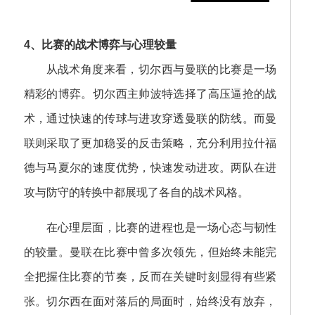
4、比赛的战术博弈与心理较量
从战术角度来看，切尔西与曼联的比赛是一场
精彩的博弈。切尔西主帅波特选择了高压逼抢的战
术，通过快速的传球与进攻穿透曼联的防线。而曼
联则采取了更加稳妥的反击策略，充分利用拉什福
德与马夏尔的速度优势，快速发动进攻。两队在进
攻与防守的转换中都展现了各自的战术风格。
在心理层面，比赛的进程也是一场心态与韧性
的较量。曼联在比赛中曾多次领先，但始终未能完
全把握住比赛的节奏，反而在关键时刻显得有些紧
张。切尔西在面对落后的局面时，始终没有放弃，