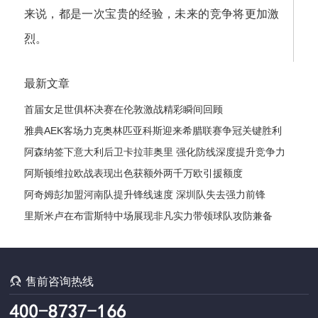
来说，都是一次宝贵的经验，未来的竞争将更加激
烈。
最新文章
首届女足世俱杯决赛在伦敦激战精彩瞬间回顾
雅典AEK客场力克奥林匹亚科斯迎来希腊联赛争冠关键胜利
阿森纳签下意大利后卫卡拉菲奥里 强化防线深度提升竞争力
阿斯顿维拉欧战表现出色获额外两千万欧引援额度
阿奇姆彭加盟河南队提升锋线速度 深圳队失去强力前锋
里斯米卢在布雷斯特中场展现非凡实力带领球队攻防兼备

售前咨询热线