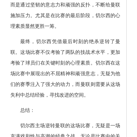
而是通过坚韧的意志力和顽强的反扑，不断给曼联
施加压力。尤其是在比赛的最后阶段，切尔西的心
理素质显然更胜一筹。
最终，切尔西凭借最后时刻的绝杀逆转了曼
联。这场比赛不仅考验了两队的技战术水平，更加
考验了球员们在关键时刻的心理素质。切尔西在这
场比赛中展现出的不屈精神和顽强意志，无疑为他
们的赛季注入了强大的动力，而曼联则需要从这场
失利中总结经验，寻找改进的空间。
总结：
切尔西主场逆转曼联的这场比赛，无疑是一场
充满戏剧性与高潮的经典之战。无论是比赛中的关