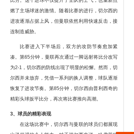
比分。这个进球不仅提升了全队的士气，也重新点
燃了主场球迷的激情。随着比赛的进行，切尔西的
进攻逐渐占据上风，但曼联依然利用快速反击，接
连制造威胁。
比赛进入下半场后，双方的攻防节奏愈加紧
凑。第65分钟，曼联再次通过一脚远射将比分改写
为2-1，切尔西的防线出现了明显的松懈。然而，切
尔西并未放弃，凭借一系列的换人调整，球队逐渐
恢复了进攻节奏。第85分钟，切尔西由普利西奇的
精彩头球扳平比分，再次将比赛推向高潮。
3、球员的精彩表现
在这场比赛中，切尔西与曼联的球员们都展现