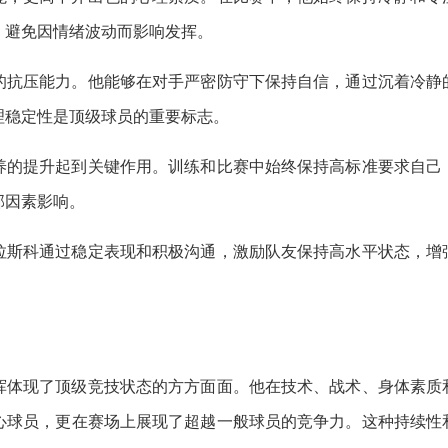
，避免因情绪波动而影响发挥。
的抗压能力。他能够在对手严密防守下保持自信，通过沉着冷静
理稳定性是顶级球员的重要标志。
养的提升起到关键作用。训练和比赛中始终保持高标准要求自己
部因素影响。
拉斯科通过稳定表现和积极沟通，激励队友保持高水平状态，增
挥体现了顶级竞技状态的方方面面。他在技术、战术、身体素质
心球员，更在赛场上展现了超越一般球员的竞争力。这种持续性