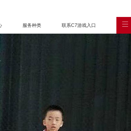
心
服务种类
联系C7游戏入口