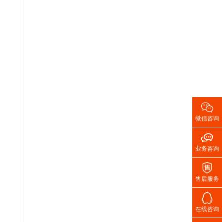

微信咨询

业务咨询

售后服务

在线咨询