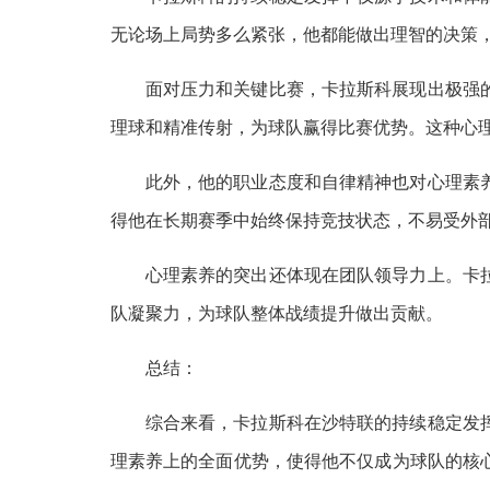
无论场上局势多么紧张，他都能做出理智的决策
面对压力和关键比赛，卡拉斯科展现出极强
理球和精准传射，为球队赢得比赛优势。这种心
此外，他的职业态度和自律精神也对心理素
得他在长期赛季中始终保持竞技状态，不易受外
心理素养的突出还体现在团队领导力上。卡
队凝聚力，为球队整体战绩提升做出贡献。
总结：
综合来看，卡拉斯科在沙特联的持续稳定发
理素养上的全面优势，使得他不仅成为球队的核