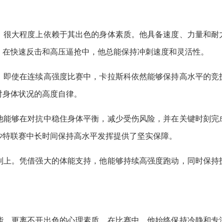
，很大程度上依赖于其出色的身体素质。他具备速度、力量和耐
。在快速反击和高压逼抢中，他总能保持冲刺速度和灵活性。
。即使在连续高强度比赛中，卡拉斯科依然能够保持高水平的竞
对身体状况的高度自律。
他能够在对抗中稳住身体平衡，减少受伤风险，并在关键时刻完
沙特联赛中长时间保持高水平发挥提供了坚实保障。
制上。凭借强大的体能支持，他能够持续高强度跑动，同时保持
能，更离不开出色的心理素质。在比赛中，他始终保持冷静和专