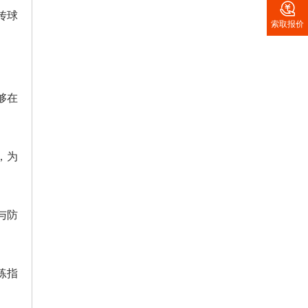

传球
索取报价
够在
，为
与防
练指