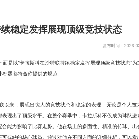
持续稳定发挥展现顶级竞技状态
发布时间：2026-03
下面是以“卡拉斯科在沙特联持续稳定发挥展现顶级竞技状态”为
和小标题都符合你提供的规范。
联以来，展现出惊人的竞技状态和稳定的表现，无论是个人技
都表现出了顶级水平。在整个赛季中，卡拉斯科不仅成为球队进
配合能力影响了比赛走势。他在场上的多面性、精准的传球、出
不可或缺的核心球员。通过对他在不同方面的详细分析，可以看