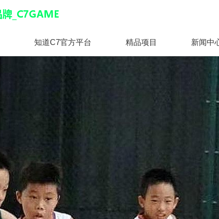
知道C7官方平台
精品项目
新闻中