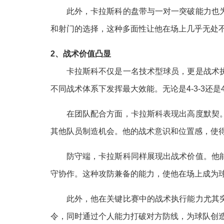
此外，卡拉斯科的盘带与一对一突破能力也
和射门的选择，这种多面性让他在场上几乎无处
2、战术价值凸显
卡拉斯科不仅是一名技术型球员，更是战术
不同战术体系下发挥最大效能。无论是4-3-3还是
在团队配合方面，卡拉斯科表现出高度默契
其他队员制造机会。他的战术意识和位置感，使
防守端，卡拉斯科同样展现出战术价值。他
守协作。这种攻防兼备的能力，使他在场上成为
此外，他在关键比赛中的战术执行能力尤其
令，同时通过个人能力打破对方防线，为球队创