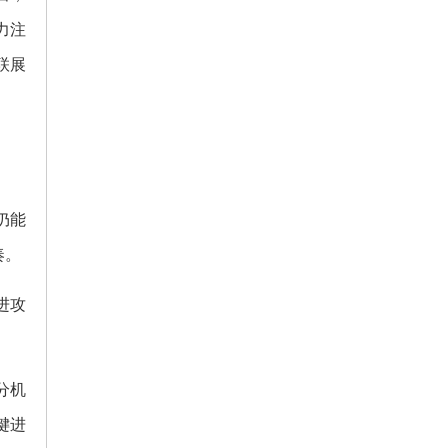
力注
联展
仍能
奏。
进攻
分机
键进