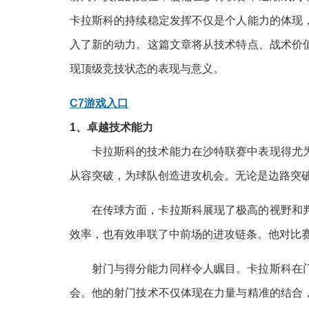
卡拉斯科的持续稳定发挥不仅是个人能力的体现
入了新的动力。这篇文章将从技术特点、战术价
现顶级竞技状态的表现与意义。
C7游戏入口
1、卓越技术能力
卡拉斯科的技术能力在沙特联赛中表现得尤
从容突破，为球队创造进攻机会。无论是边路突
在传球方面，卡拉斯科展现了极高的视野和
效率，也有效串联了中前场的进攻链条。他对比
射门与得分能力同样令人瞩目。卡拉斯科在
会。他的射门技术不仅体现在力量与精准的结合