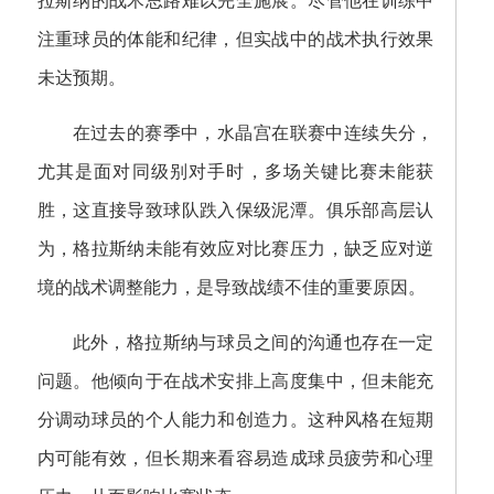
拉斯纳的战术思路难以完全施展。尽管他在训练中
注重球员的体能和纪律，但实战中的战术执行效果
未达预期。
在过去的赛季中，水晶宫在联赛中连续失分，
尤其是面对同级别对手时，多场关键比赛未能获
胜，这直接导致球队跌入保级泥潭。俱乐部高层认
为，格拉斯纳未能有效应对比赛压力，缺乏应对逆
境的战术调整能力，是导致战绩不佳的重要原因。
此外，格拉斯纳与球员之间的沟通也存在一定
问题。他倾向于在战术安排上高度集中，但未能充
分调动球员的个人能力和创造力。这种风格在短期
内可能有效，但长期来看容易造成球员疲劳和心理