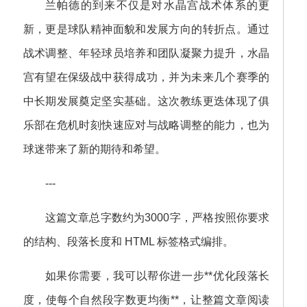
兰帕德的到来不仅是对水晶宫战术体系的更
新，更是球队精神面貌和发展方向的转折点。通过
战术调整、年轻球员培养和团队凝聚力提升，水晶
宫有望在保级战中获得成功，并为未来几个赛季的
中长期发展奠定坚实基础。这次教练更迭体现了俱
乐部在危机时刻快速应对与战略调整的能力，也为
球迷带来了新的期待和希望。
---
这篇文章总字数约为3000字，严格按照你要求
的结构、段落长度和 HTML 标签格式编排。
如果你需要，我可以帮你进一步**优化段落长
度，使每个自然段字数更均衡**，让整篇文章阅读