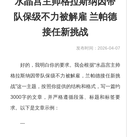
水晶宫主帅格拉斯纳因带
队保级不力被解雇 兰帕德
接任新挑战
发布时间：2026-04-07
好的，我明白你的要求。我会根据“水晶宫主帅
格拉斯纳因带队保级不力被解雇，兰帕德接任新挑
战”这一主题，按照你提供的结构和格式，写一篇约
3000字的文章，并严格遵循段落、标题和标签要
求。以下是文章示例：
---