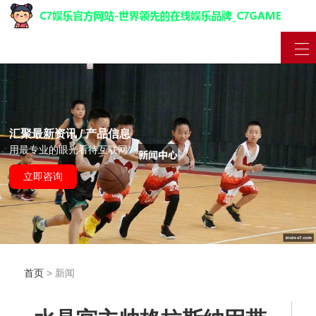
汇聚最新资讯 / 产品信息
用最专业的眼光看待互联网
立即咨询
首页
> 新闻