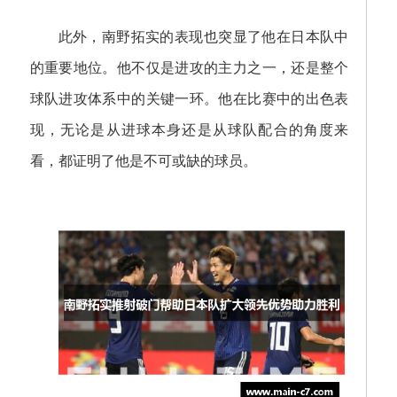
此外，南野拓实的表现也突显了他在日本队中
的重要地位。他不仅是进攻的主力之一，还是整个
球队进攻体系中的关键一环。他在比赛中的出色表
现，无论是从进球本身还是从球队配合的角度来
看，都证明了他是不可或缺的球员。