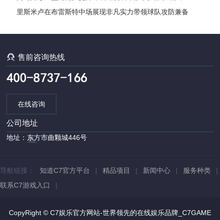
里斯米卢在布雷斯特中场展现非凡实力带领球队攻防兼备

售前咨询热线
在线咨询
公司地址
地址：东方市曲颗城446号
导航链接：
知道C7官方平台
|
精品项目
|
新闻中心
|
服务种类
|
联系C7游戏入口
|
CopyRight © C7娱乐官方网站-世界领先的在线娱乐品牌_C7GAME