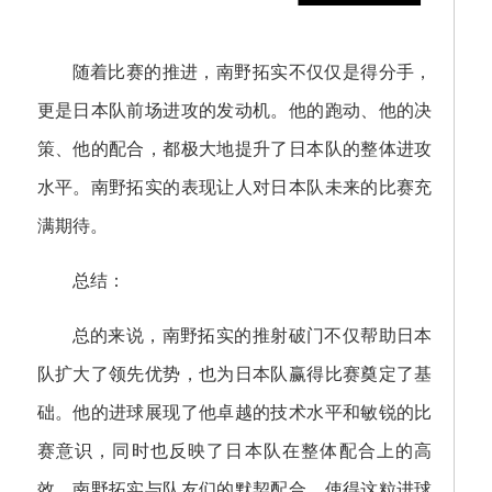
随着比赛的推进，南野拓实不仅仅是得分手，
更是日本队前场进攻的发动机。他的跑动、他的决
策、他的配合，都极大地提升了日本队的整体进攻
水平。南野拓实的表现让人对日本队未来的比赛充
满期待。
总结：
总的来说，南野拓实的推射破门不仅帮助日本
队扩大了领先优势，也为日本队赢得比赛奠定了基
础。他的进球展现了他卓越的技术水平和敏锐的比
赛意识，同时也反映了日本队在整体配合上的高
效。南野拓实与队友们的默契配合，使得这粒进球