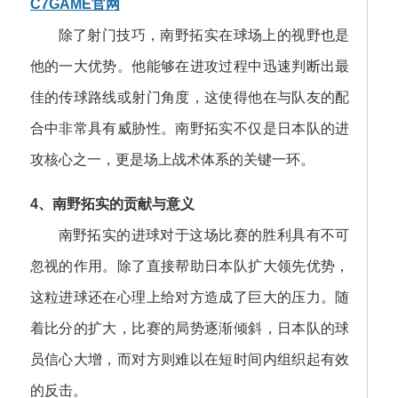
C7GAME官网
除了射门技巧，南野拓实在球场上的视野也是
他的一大优势。他能够在进攻过程中迅速判断出最
佳的传球路线或射门角度，这使得他在与队友的配
合中非常具有威胁性。南野拓实不仅是日本队的进
攻核心之一，更是场上战术体系的关键一环。
4、南野拓实的贡献与意义
南野拓实的进球对于这场比赛的胜利具有不可
忽视的作用。除了直接帮助日本队扩大领先优势，
这粒进球还在心理上给对方造成了巨大的压力。随
着比分的扩大，比赛的局势逐渐倾斜，日本队的球
员信心大增，而对方则难以在短时间内组织起有效
的反击。