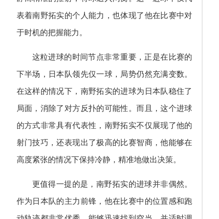
表着南野拓实的个人能力，也体现了他在比赛中对
于时机的把握能力。
这粒进球的时间节点非常重要，正是在比赛的
下半场，日本队领先仅一球，局势仍然充满变数。
在这样的情况下，南野拓实的进球为日本队稳住了
局面，消除了对方反扑的可能性。而且，这个进球
的方式非常具有代表性，南野拓实不仅展现了他的
射门技巧，还表现出了极高的比赛智商，他能够在
高度紧张的情况下保持冷静，精准地做出决策。
更值得一提的是，南野拓实的进球并非偶然。
作为日本队的主力前锋，他在比赛中的位置感和跑
动轨迹都非常优秀，能够迅速找到空当，并适时调