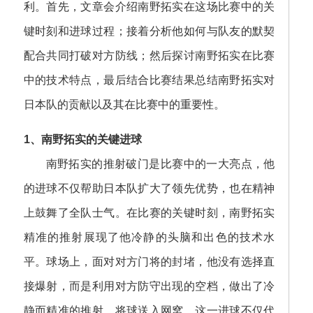
利。首先，文章会介绍南野拓实在这场比赛中的关
键时刻和进球过程；接着分析他如何与队友的默契
配合共同打破对方防线；然后探讨南野拓实在比赛
中的技术特点，最后结合比赛结果总结南野拓实对
日本队的贡献以及其在比赛中的重要性。
1、南野拓实的关键进球
南野拓实的推射破门是比赛中的一大亮点，他
的进球不仅帮助日本队扩大了领先优势，也在精神
上鼓舞了全队士气。在比赛的关键时刻，南野拓实
精准的推射展现了他冷静的头脑和出色的技术水
平。球场上，面对对方门将的封堵，他没有选择直
接爆射，而是利用对方防守出现的空档，做出了冷
静而精准的推射，将球送入网窝。这一进球不仅代