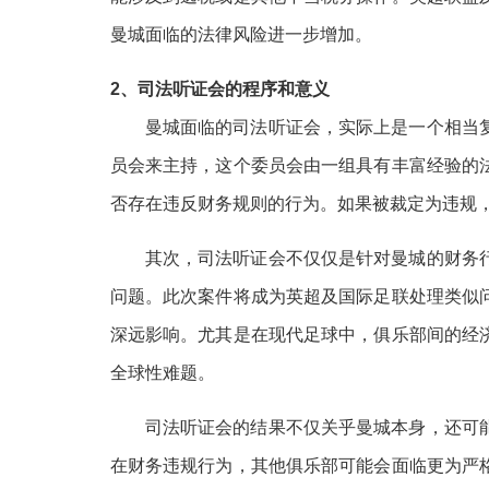
曼城面临的法律风险进一步增加。
2、司法听证会的程序和意义
曼城面临的司法听证会，实际上是一个相当
员会来主持，这个委员会由一组具有丰富经验的
否存在违反财务规则的行为。如果被裁定为违规
其次，司法听证会不仅仅是针对曼城的财务
问题。此次案件将成为英超及国际足联处理类似
深远影响。尤其是在现代足球中，俱乐部间的经
全球性难题。
司法听证会的结果不仅关乎曼城本身，还可
在财务违规行为，其他俱乐部可能会面临更为严