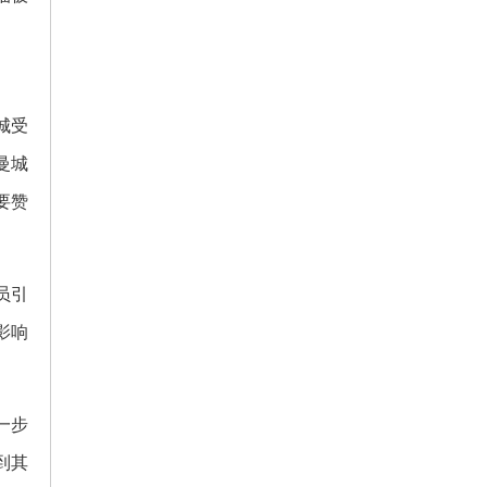
城受
曼城
要赞
员引
影响
一步
到其