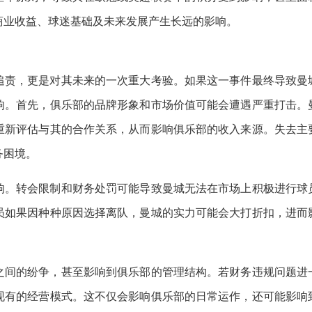
商业收益、球迷基础及未来发展产生长远的影响。
追责，更是对其未来的一次重大考验。如果这一事件最终导致曼
响。首先，俱乐部的品牌形象和市场价值可能会遭遇严重打击。
重新评估与其的合作关系，从而影响俱乐部的收入来源。失去主
务困境。
响。转会限制和财务处罚可能导致曼城无法在市场上积极进行球
员如果因种种原因选择离队，曼城的实力可能会大打折扣，进而
之间的纷争，甚至影响到俱乐部的管理结构。若财务违规问题进
现有的经营模式。这不仅会影响俱乐部的日常运作，还可能影响