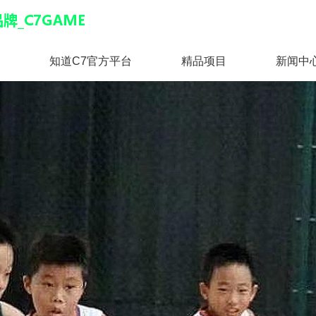
知道C7官方平台
精品项目
新闻中