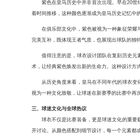
紫色在皇马历史中并非首次出现。早在20
着时间推移，这种颜色逐渐成为皇马历史记忆中
在俱乐部文化中，紫色被视为一种象征荣耀
完美互补，既体现王者气质，也展现出球队的独
值得注意的是，球衣设计团队在复刻历史元
术，让经典紫色焕发出新的生命力。这种设计方
从历史角度来看，皇马在不同年代的球衣变
视为一种文化致敬，让球迷在新赛季的比赛中再
三、球迷文化与全球热议
球衣不仅是比赛装备，更是球迷文化的重要
开讨论。从颜色搭配到细节设计，每一个元素都