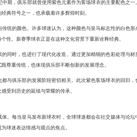
世纪中期，俱乐部就曾使用紫色元素作为客场球衣的主要配色之一
的经典符号之一，也承载着许多辉煌时刻。
与传统的颜色。许多球迷认为，这种颜色与皇马标志性的白色形
特个性。新赛季球衣正是在这种文化背景下重新诠释经典。
素的同时，也进行了现代化改造。通过更加精细的色彩处理与材
式既尊重传统，也体现俱乐部不断创新的发展理念。
化都与俱乐部的发展阶段密切相关。此次紫色客场球衣的回归，
次感受到历史的延续与荣耀的传承。
载体。每当皇马发布新球衣时，全球球迷都会在社交媒体与论坛
成为球迷表达情感与观点的焦点。