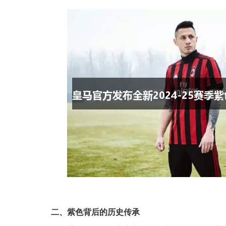
二、紫色背后的历史传承