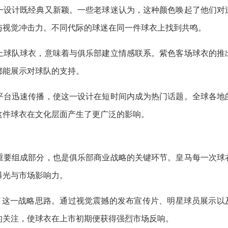
一设计既经典又新颖。一些老球迷认为，这种颜色唤起了他们对
与视觉冲击力。不同代际的球迷在同一件球衣上找到共鸣。
上球队球衣，意味着与俱乐部建立情感联系。紫色客场球衣的推
都能展示对球队的支持。
平台迅速传播，使这一设计在短时间内成为热门话题。全球各地
这件球衣在文化层面产生了更广泛的影响。
重要组成部分，也是俱乐部商业战略的关键环节。皇马每一次球
曝光与市场影响力。
体现了这一战略思路。通过视觉震撼的发布宣传片、明星球员展示以
的关注，使球衣在上市初期便获得强烈市场反响。