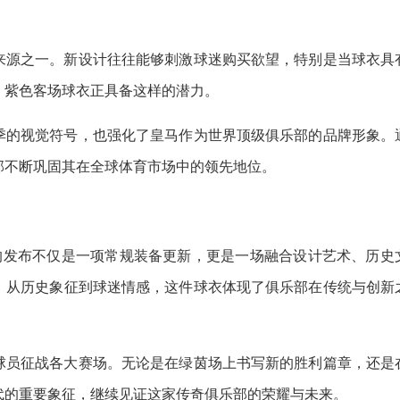
来源之一。新设计往往能够刺激球迷购买欲望，特别是当球衣具
。紫色客场球衣正具备这样的潜力。
季的视觉符号，也强化了皇马作为世界顶级俱乐部的品牌形象。
部不断巩固其在全球体育市场中的领先地位。
球衣的发布不仅是一项常规装备更新，更是一场融合设计艺术、历史
，从历史象征到球迷情感，这件球衣体现了俱乐部在传统与创新
球员征战各大赛场。无论是在绿茵场上书写新的胜利篇章，还是
代的重要象征，继续见证这家传奇俱乐部的荣耀与未来。