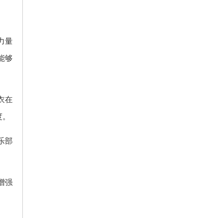
力量
能够
衣在
度。
乐部
增强