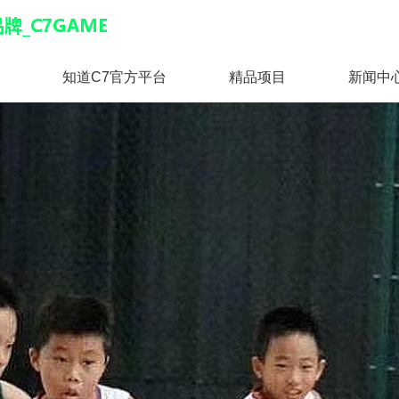
知道C7官方平台
精品项目
新闻中