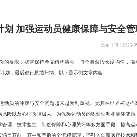
计划 加强运动员健康保障与安全管
发布时间：2026-05
你的要求，我将保持全文结构清晰，每个自然段长度均匀，摘
护计划，最后进行总结归纳。以下是示例文章内容：
运动员的健康与安全问题越来越受到重视。尤其在世界杯这样
病风险以及心理负担极大。为保障运动员的职业生涯和身体健康
学管理、技术监控、制度保障和心理关怀等多方面手段，提高运
仅涵盖赛前、赛中和赛后的全流程管理，还引入创新医疗技术和