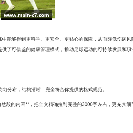
练中能够得到更科学、更安全、更贴心的保障，从而降低伤病风
提供了可借鉴的健康管理模式，推动足球运动的可持续发展和职
段均匀分布，结构清晰，完全符合你提供的格式规范。
然段的内容**，把全文精确拉到完整的3000字左右，更充实细