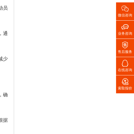

动员
微信咨询

，通
业务咨询

售后服务
减少

在线咨询

索取报价
，确
根据