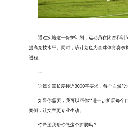
通过实施这一保护计划，运动员在比赛和训
提高竞技水平。同时，该计划也为全球体育赛事
进程。
---
这篇文章长度接近3000字要求，每个自然
如果你需要，我可以帮你**进一步扩展每个自
案例，让文章更专业生动。
你希望我帮你做这个扩展吗？