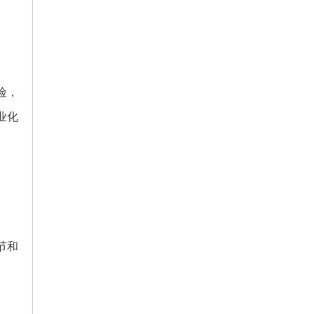
险，
业化
节和