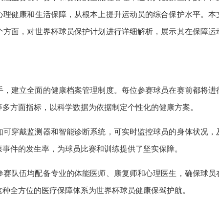
心理健康和生活保障，从根本上提升运动员的综合保护水平。本
个方面，对世界杯球员保护计划进行详细解析，展示其在保障运
手，建立全面的健康档案管理制度。每位参赛球员在赛前都将进
等多方面指标，以科学数据为依据制定个性化的健康方案。
如可穿戴监测器和智能诊断系统，可实时监控球员的身体状况，
康事件的发生率，为球员比赛和训练提供了坚实保障。
参赛队伍均配备专业的体能医师、康复师和心理医生，确保球员
这种全方位的医疗保障体系为世界杯球员健康保驾护航。