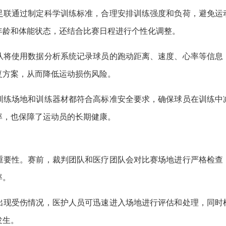
足联通过制定科学训练标准，合理安排训练强度和负荷，避免运
年龄和体能状态，还结合比赛日程进行个性化调整。
队将使用数据分析系统记录球员的跑动距离、速度、心率等信息
复方案，从而降低运动损伤风险。
训练场地和训练器材都符合高标准安全要求，确保球员在训练中
率，也保障了运动员的长期健康。
重要性。赛前，裁判团队和医疗团队会对比赛场地进行严格检查
率。
出现受伤情况，医护人员可迅速进入场地进行评估和处理，同时
发生。