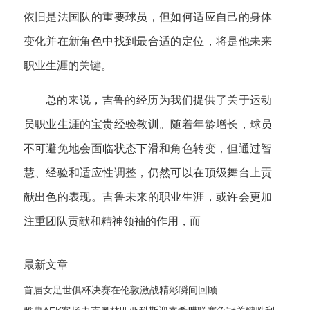
依旧是法国队的重要球员，但如何适应自己的身体
变化并在新角色中找到最合适的定位，将是他未来
职业生涯的关键。
总的来说，吉鲁的经历为我们提供了关于运动
员职业生涯的宝贵经验教训。随着年龄增长，球员
不可避免地会面临状态下滑和角色转变，但通过智
慧、经验和适应性调整，仍然可以在顶级舞台上贡
献出色的表现。吉鲁未来的职业生涯，或许会更加
注重团队贡献和精神领袖的作用，而
最新文章
首届女足世俱杯决赛在伦敦激战精彩瞬间回顾