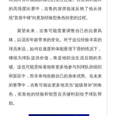
的高强度比赛中，吉鲁的发挥低迷反映了他从传
统“首发中锋”向更加经验型角色转变的过程。
展望未来，吉鲁可能需要调整自己的比赛风
格，以适应年龄带来的变化。对于这位经验丰富的
球员来说，如何在速度和体能逐渐下滑的情况下，
继续为球队提供价值，将是他职业生涯后期的关
键。这也可能意味着他将更多地参与到球队的组织
和策应中，而非单纯依赖自己的身体优势。在未来
的赛季中，吉鲁可能会更多地充当“超级替补”的角
色，依靠他的经验和智慧在关键时刻给予球队帮
助。