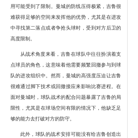
用可能受到了限制。曼城的防线压得极紧，吉鲁很
难获得足够的空间来发挥他的优势，尤其是在进攻
中寻找第二落点或者争抢头球时，受到对方后卫的
高度限制。
从战术角度来看，吉鲁在球队中往往扮演着支
点球员的角色，这意味着他需要频繁回撤参与到球
队的进攻组织中。然而，曼城的高强度压迫让吉鲁
很难通过脚下技术或回撤接应来影响比赛进程。在
面对曼城时，球队战术的配合问题暴露了吉鲁的局
限性，尤其是在球场空间有限的情况下，他缺乏足
够的能力去打破对方的防守。
此外，球队的战术安排可能没有给吉鲁创造出