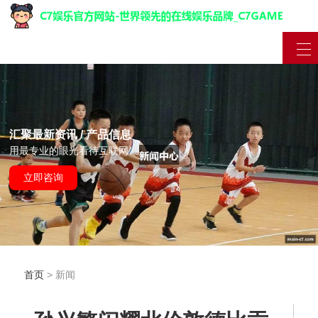
汇聚最新资讯 / 产品信息
用最专业的眼光看待互联网
立即咨询
首页
> 新闻