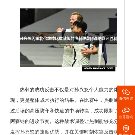
热刺的成功反击不仅是对孙兴慜个人能力的体

微信咨询
现，更是整体战术执行的结果。在比赛中，热刺通

过后场的高压防守和快速的中场转换，成功限制了
业务咨询
阿森纳的进攻节奏。这种战术调整让热刺能够充分

发挥孙兴慜的速度优势，并在关键时刻依靠反击获