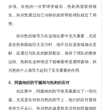
步伐。在他的一次带球突破后，热刺再度获得领
先，孙兴慜通过自己冷静的发挥帮助球队稳定了局
势。
孙兴慜的领导力在这场比赛中尤为重要，尤其
是在热刺面临巨大压力时，他不仅在进攻端做出贡
献，还通过与队友的默契配合，保持了球队的整体
运转。热刺在这种情况下能够最终逆袭阿森纳，孙
兴慜的个人领导力起到了至关重要的作用。
4、阿森纳的防守漏洞与热刺的应对
在比赛中，阿森纳的防守体系暴露出了一些问
题，尤其是在对孙兴慜的防守上，他们的应对显得
有些力不从心。孙兴慜的速度和灵活性给阿森纳防