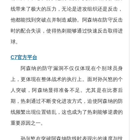
线带来了极大的压力，无论是进攻组织还是反击，
他都能找到突破点并制造威胁。阿森纳在防守反击
时的配合失误，使得热刺能够通过快速反击取得进
球。
C7官方平台
阿森纳的防守漏洞不仅仅体现在个别球员身
上，更体现在整体战术的执行上。面对孙兴慜的个
人突破，阿森纳显得准备不足。尤其是在比赛后
期，热刺通过不断变化进攻方式，迫使阿森纳的防
线频繁出现位置错乱，这也成为了热刺能够逆袭的
重要原因之一。
孙兴慜在突破阿森纳防线时表现出的速度与技