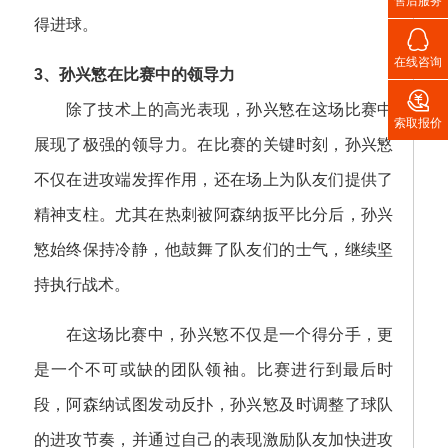
售后服务
得进球。

在线咨询
3、孙兴慜在比赛中的领导力

除了技术上的高光表现，孙兴慜在这场比赛中
索取报价
展现了极强的领导力。在比赛的关键时刻，孙兴慜
不仅在进攻端发挥作用，还在场上为队友们提供了
精神支柱。尤其在热刺被阿森纳扳平比分后，孙兴
慜始终保持冷静，他鼓舞了队友们的士气，继续坚
持执行战术。
在这场比赛中，孙兴慜不仅是一个得分手，更
是一个不可或缺的团队领袖。比赛进行到最后时
段，阿森纳试图发动反扑，孙兴慜及时调整了球队
的进攻节奏，并通过自己的表现激励队友加快进攻