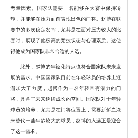
考量因素。国家队需要一名能够在大赛中保持冷
静，并能够在压力面前表现出色的门将。赵博在联
赛中的多次稳定发挥，尤其是在面对压力较大的比
赛时，展现了他极高的竞技状态与心理素质。这使
得他成为国家队非常合适的人选。
此外，赵博的年轻化特点也符合国家队未来发
展的需求。中国国家队目前在年轻球员的培养上逐
渐加大了力度，赵博作为一名年轻且有潜力的门
将，具备了未来继续成长的空间。国家队对于年轻
球员的培养，尤其是在门将位置上，需要新鲜血液
来替代一些年龄较大的球员，赵博的入选正是迎合
了这一需求。