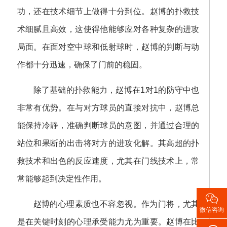
功，还在技术细节上做得十分到位。赵博的扑救技
术细腻且高效，这使得他能够应对各种复杂的进攻
局面。在面对空中球和低射球时，赵博的判断与动
作都十分迅速，确保了门前的稳固。
除了基础的扑救能力，赵博在1对1的防守中也
非常有优势。在与对方球员的直接对抗中，赵博总
能保持冷静，准确判断球员的意图，并通过合理的
站位和果断的出击将对方的进攻化解。其高超的扑
救技术和出色的反应速度，尤其在门线技术上，常
常能够起到决定性作用。

赵博的心理素质也不容忽视。作为门将，尤其
微信咨询
是在关键时刻的心理承受能力尤为重要。赵博在比