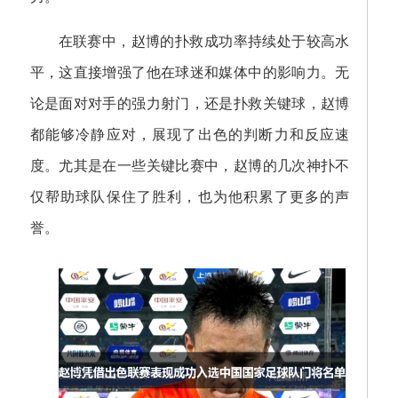
在联赛中，赵博的扑救成功率持续处于较高水
平，这直接增强了他在球迷和媒体中的影响力。无
论是面对对手的强力射门，还是扑救关键球，赵博
都能够冷静应对，展现了出色的判断力和反应速
度。尤其是在一些关键比赛中，赵博的几次神扑不
仅帮助球队保住了胜利，也为他积累了更多的声
誉。