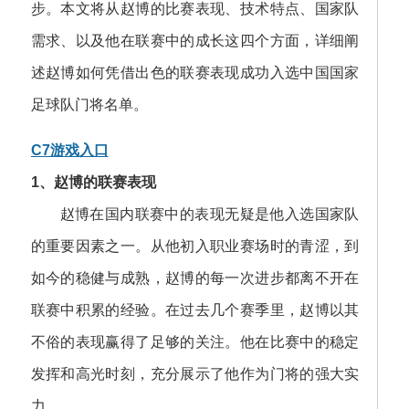
步。本文将从赵博的比赛表现、技术特点、国家队
需求、以及他在联赛中的成长这四个方面，详细阐
述赵博如何凭借出色的联赛表现成功入选中国国家
足球队门将名单。
C7游戏入口
1、赵博的联赛表现
赵博在国内联赛中的表现无疑是他入选国家队
的重要因素之一。从他初入职业赛场时的青涩，到
如今的稳健与成熟，赵博的每一次进步都离不开在
联赛中积累的经验。在过去几个赛季里，赵博以其
不俗的表现赢得了足够的关注。他在比赛中的稳定
发挥和高光时刻，充分展示了他作为门将的强大实
力。