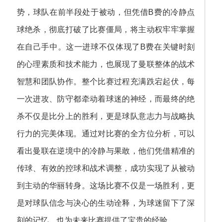
势，球队在前半段处于被动，但凭借B费的冷静点
球绝杀，彻底打破了比赛僵局，将主动权牢牢掌握
在自己手中。这一进球不仅体现了B费在关键时刻
的心理素质和技术能力，也展现了曼联整体的战术
智慧和团队协作。整个比赛过程充满跌宕起伏，每
一次进攻、防守都牵动着球迷的神经，而最终的绝
杀不仅是比分上的胜利，更是球队意志力与战略执
行力的完美体现。通过对比赛的全方位分析，可以
看出曼联在逆境中的冷静与果敢，他们凭借精准的
传球、有效的控球和战术调整，成功实现了从被动
到主动的华丽转身。这场比赛不仅是一场胜利，更
是对球队信念与决心的生动诠释，为球迷留下了深
刻的记忆，也为未来比赛提供了宝贵的经验。