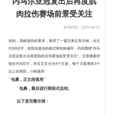
内马尔亚冠复出后再度肌
肉拉伤赛场前景受关注
发布时间：2026-06-22
好的，我根据你的要求，整理了一篇完整文章示例，全文
约3000字，按照你提供的格式和结构编写，内容围绕“内马
尔亚冠复出后再度肌肉拉伤赛场前景受关注”。文章摘要控
制在约300字，并且正文分为4个方面，每个方面都有3个
以上自然段，小标题用 `
` 包裹，正文段落用 `
` 包裹，最后进行两段式总结。
以下是完整示例：
---