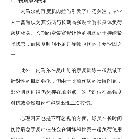
1、伤病原因分析
内马尔的再度肌肉拉伤引发了广泛关注，专业
人士普遍认为其伤病与长期高强度比赛和身体负荷
密切相关。长期的密集赛程让他的肌肉处于持续紧
张状态，而恢复时间不足是导致拉伤的主要诱因之
一。
此外，内马尔在复出前的康复训练中虽然做了
针对性的肌肉强化，但由于此前伤病的遗留问题，
部分肌肉纤维仍然存在脆弱点。这些部位在高强度
对抗或突然加速时容易出现二次拉伤。
心理因素也是不可忽视的方面。球员在长时间
伤停后急于复出往往会在训练和比赛中超负荷使用