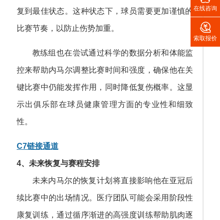
在线咨询
复到最佳状态。这种状态下，球员需要更加谨慎的

比赛节奏，以防止伤势加重。
索取报价
教练组也在尝试通过科学的数据分析和体能监
控来帮助内马尔调整比赛时间和强度，确保他在关
键比赛中仍能发挥作用，同时降低复伤概率。这显
示出俱乐部在球员健康管理方面的专业性和细致
性。
C7链接通道
4、未来恢复与赛程安排
未来内马尔的恢复计划将直接影响他在亚冠后
续比赛中的出场情况。医疗团队可能会采用阶段性
康复训练，通过循序渐进的高强度训练帮助肌肉逐