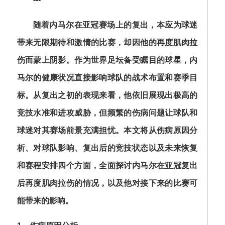
随着内马尔在亚冠赛场上的复出，本应为球迷
带来无限期待和激情的比赛，却因他的再度肌肉拉
伤而蒙上阴影。作为世界足坛备受瞩目的球星，内
马尔的健康状况直接影响球队的战术布置和赛季目
标。从复出之初的表现来看，他依旧展现出极高的
竞技水准和进攻威胁，但频繁的伤病问题让球队和
球迷对其赛场前景充满担忧。本文将从伤病原因分
析、对球队影响、复出后的竞技状态以及未来恢复
和赛程安排四个方面，全面探讨内马尔在亚冠复出
后再度肌肉拉伤的情况，以及他对接下来的比赛可
能带来的影响。