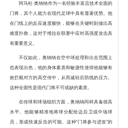
阿马杜·奥纳纳作为一名经验丰富且技术全面的
门将，其个人能力在现代足球中具有显著优势。他
在门线上的反应速度极快，能够在关键时刻做出高
难度扑救，这对于维拉在联赛中应对高强度攻击具
有重要意义。
不仅如此，奥纳纳在空中球处理和出击范围上
也表现出色，他的身体素质和敏捷性使得他能够有
效拦截对方的高空传中，从而减轻后防线的压力。
这种全面性是现代门将不可或缺的素质。
在传球和球场组织方面，奥纳纳同样具备很高
水平。他能够精准地将球分配给边后卫或中场球
员，形成快速反击的可能。这种“门将参与进攻”的