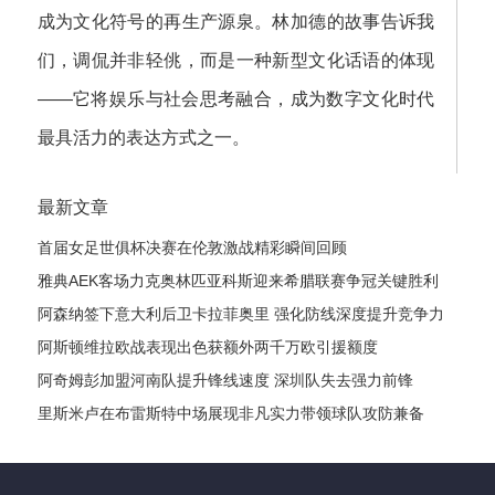
成为文化符号的再生产源泉。林加德的故事告诉我
们，调侃并非轻佻，而是一种新型文化话语的体现
——它将娱乐与社会思考融合，成为数字文化时代
最具活力的表达方式之一。
最新文章
首届女足世俱杯决赛在伦敦激战精彩瞬间回顾
雅典AEK客场力克奥林匹亚科斯迎来希腊联赛争冠关键胜利
阿森纳签下意大利后卫卡拉菲奥里 强化防线深度提升竞争力
阿斯顿维拉欧战表现出色获额外两千万欧引援额度
阿奇姆彭加盟河南队提升锋线速度 深圳队失去强力前锋
里斯米卢在布雷斯特中场展现非凡实力带领球队攻防兼备