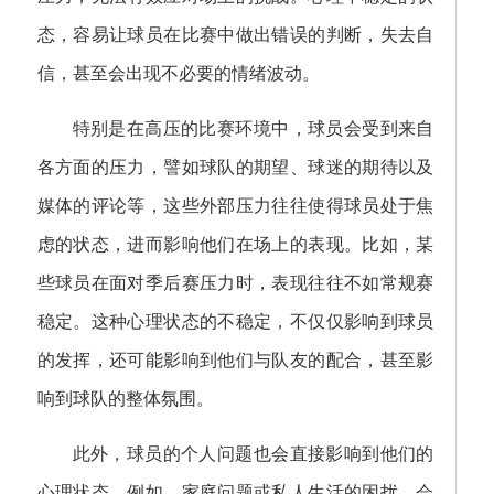
态，容易让球员在比赛中做出错误的判断，失去自
信，甚至会出现不必要的情绪波动。
特别是在高压的比赛环境中，球员会受到来自
各方面的压力，譬如球队的期望、球迷的期待以及
媒体的评论等，这些外部压力往往使得球员处于焦
虑的状态，进而影响他们在场上的表现。比如，某
些球员在面对季后赛压力时，表现往往不如常规赛
稳定。这种心理状态的不稳定，不仅仅影响到球员
的发挥，还可能影响到他们与队友的配合，甚至影
响到球队的整体氛围。
此外，球员的个人问题也会直接影响到他们的
心理状态。例如，家庭问题或私人生活的困扰，会