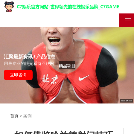
汇聚最新资讯 / 产品信息
用最专业的眼光看待互联网
立即咨询
首页
> 案例