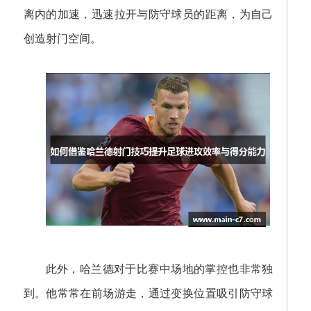
离内的加速，迅速拉开与防守球员的距离，为自己
创造射门空间。
此外，哈兰德对于比赛中场地的掌控也非常独
到。他常常在前场游走，通过变换位置吸引防守球