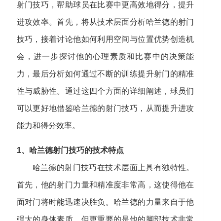
射门技巧，帮助球员在比赛中更高效地得分，提升
进攻效率。首先，将从技术层面分析哈兰德的射门
技巧，接着讨论他如何利用空间与位置优势创造机
会，进一步探讨他的心理素质和比赛中的决策能
力，最后分析如何通过不断的训练提升射门的精准
性与威胁性。通过这四个方面的详细阐述，球员们
可以更好地借鉴哈兰德的射门技巧，从而提升进攻
能力和得分效率。
1、哈兰德射门技巧的技术特点
哈兰德的射门技巧在技术层面上具有独特性。
首先，他的射门力量和精准度非常高，这使得他在
面对门将时能迅速决胜负。哈兰德的力量来自于他
强大的身体素质，但更重要的是他的脚部技术非常