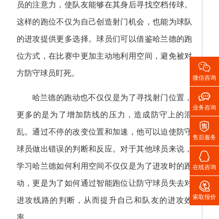
员的注意力，使队友能够在其身后寻找空档传球。
这样的跑位不仅为自己创造射门机会，也能为球队
的进攻提供更多选择。球员们可以借鉴哈兰德的跑
位方式，在比赛中更加主动地利用空间，避免被对

方防守球员盯死。
微信咨询

哈兰德的跑动也不仅仅是为了寻找射门位置，
业务咨询
更多的是为了增加防线的压力，造成防守上的混

乱。通过不停的改变位置和加速，他可以迫使防守
售后服务
球员做出错误的判断和反应。对于其他球员来说，

学习哈兰德如何利用空间不仅仅是为了进攻时的跑
在线咨询

动，更是为了如何通过智能跑位让防守球员失去对
索取报价
进攻线路的判断，从而提升自己和队友的进攻效
率。