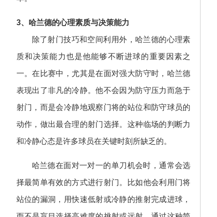
3、哈兰德的心理素质与决策能力
除了射门技巧和空间利用外，哈兰德的心理素
质和决策能力也是他能够不断进球的重要因素之
一。在比赛中，尤其是在面对强大防守时，哈兰德
表现出了非凡的冷静。他不会因为防守压力而急于
射门，而是会冷静地观察门将的站位和防守球员的
动作，做出最合理的射门选择。这种临场的判断力
和冷静心态是许多球员在关键时刻所缺乏的。
哈兰德在面对一对一的单刀机会时，通常会选
择最简单有效的方式进行射门。比如他会利用门将
站位的漏洞，用快速低射或冷静的推射完成进球，
而不是盲目选择高难度的挑射或远射。通过这种简