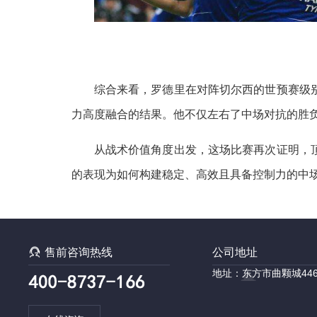
综合来看，罗德里在对阵切尔西的世预赛级
力高度融合的结果。他不仅左右了中场对抗的胜
从战术价值角度出发，这场比赛再次证明，
的表现为如何构建稳定、高效且具备控制力的中

售前咨询热线
公司地址
地址：东方市曲颗城44