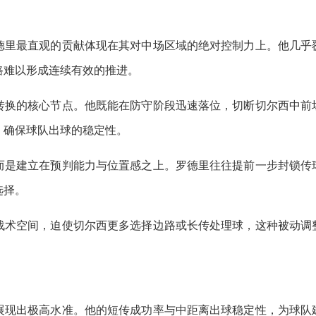
德里最直观的贡献体现在其对中场区域的绝对控制力上。他几乎
路难以形成连续有效的推进。
转换的核心节点。他既能在防守阶段迅速落位，切断切尔西中前
，确保球队出球的稳定性。
而是建立在预判能力与位置感之上。罗德里往往提前一步封锁传
选择。
战术空间，迫使切尔西更多选择边路或长传处理球，这种被动调
展现出极高水准。他的短传成功率与中距离出球稳定性，为球队