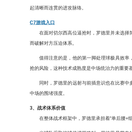
起清晰而连贯的进攻脉络。
C7游戏入口
在面对切尔西高位逼抢时，罗德里并未选择
而破解对方压迫体系。
值得注意的是，他的第一脚处理球极具效率
抢的风险，这种技术成熟度是中场统治力的重要
同时，罗德里的远射与前插意识也在比赛中
中场的围堵强度。
3、战术体系价值
在整体战术框架中，罗德里承担着“单后腰+