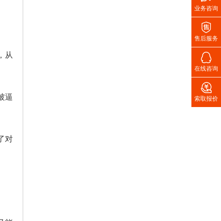
业务咨询

售后服务

，从
在线咨询

被逼
索取报价
了对