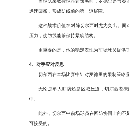
当球队采取控球推进策略时，罗德里是节奏
迅速回撤，形成防线前的第一道屏障。
这种战术价值在对阵切尔西时尤为突出。面
压力，使防线能够保持紧凑结构。
更重要的是，他的稳定表现为前场球员提供
4、对手应对反思
切尔西在本场比赛中针对罗德里的限制策略
无论是单人盯防还是区域压迫，切尔西都未
中。
此外，切尔西中前场球员在回防协同上的不
可接受的。