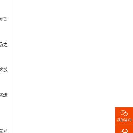
覆盖
场之
球线
整进

微信咨询

建立