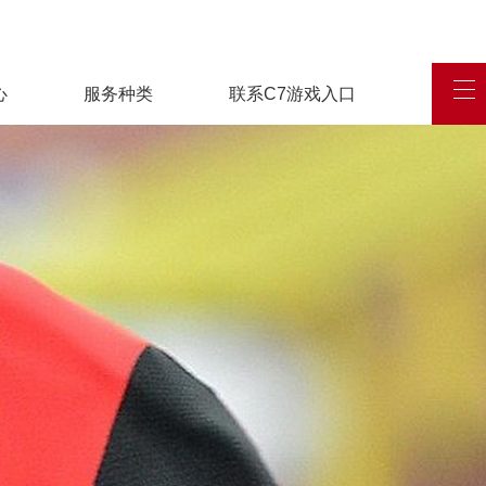
心
服务种类
联系C7游戏入口