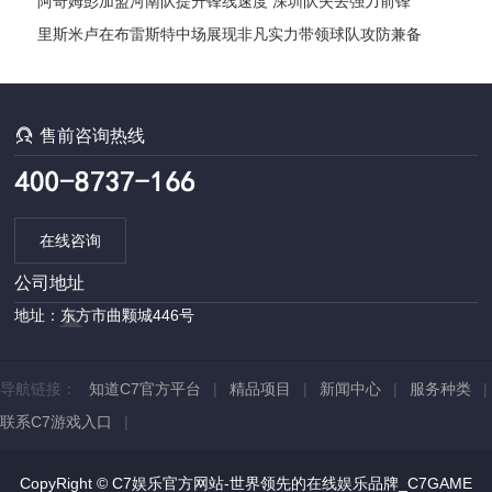
阿奇姆彭加盟河南队提升锋线速度 深圳队失去强力前锋
里斯米卢在布雷斯特中场展现非凡实力带领球队攻防兼备

售前咨询热线
在线咨询
公司地址
地址：东方市曲颗城446号
导航链接：
知道C7官方平台
|
精品项目
|
新闻中心
|
服务种类
|
联系C7游戏入口
|
CopyRight © C7娱乐官方网站-世界领先的在线娱乐品牌_C7GAME