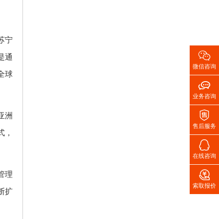
苏宁

是通
微信咨询
全球

业务咨询

亚洲
售后服务
式，

在线咨询

管理
索取报价
断扩