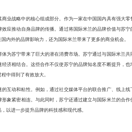
其商业战略中的核心组成部分。作为一家在中国国内具有强大零
牌效应推动自身品牌的传播。通过将国际米兰的品牌价值与苏宁
在国内外的品牌影响力，还为国际米兰带来了更多的商业机会。
群体为苏宁带来了巨大的潜在消费市场。苏宁通过与国际米兰共
迷经济相结合。这些合作不仅使苏宁的品牌知名度不断提升，也
过程中得到了有效放大。
迷的互动和粘性。例如，通过社交媒体平台的联合推广、线上线
牌形象紧密相连。与此同时，苏宁还通过建立与国际米兰的合作
品，以进一步提升品牌的科技感和现代感。