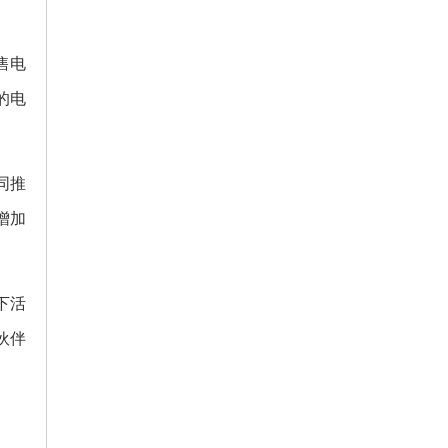
售电
的电
同推
增加
下活
伙伴