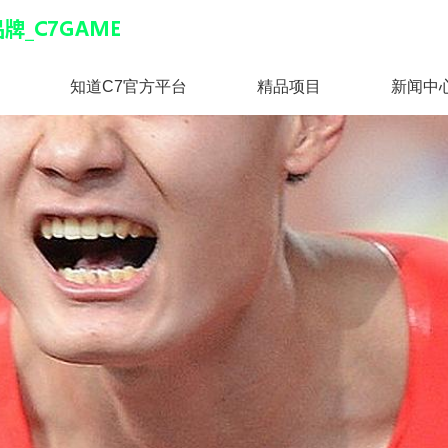
知道C7官方平台
精品项目
新闻中