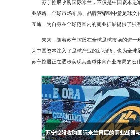
苏宁控股收购国际米兰，不仅是中国资本进
业战略、全球市场布局、品牌营销到中意足球文
互通，为自身在全球范围内的商业扩展提供了强
未来，随着苏宁控股在全球足球市场的进一
为中国资本注入了足球产业的新动能，也为全球
苏宁控股正在逐步实现其全球体育产业布局的宏