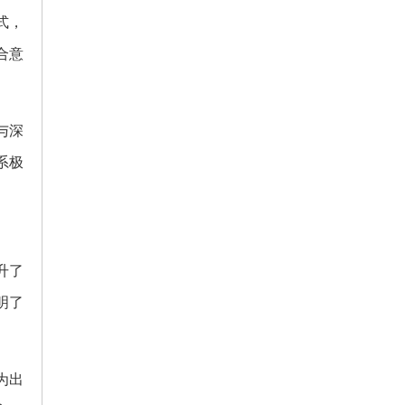
式，
合意
与深
系极
升了
明了
为出