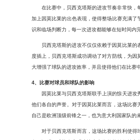
在比赛中，贝西克塔斯的进攻节奏非常快，
加上因莫比莱的出色表现，使得整场比赛充满了
识和临场判断力，每一次进攻都能够在短时间内
贝西克塔斯的进攻不仅仅依赖于因莫比莱的
度插上，贝西克塔斯成功调动了对方防线，为因
大增强了球队的进攻效率，并且使得他们在比赛
4、比赛对球员和球队的影响
因莫比莱与贝西克塔斯联手上演的惊天进攻
他们各自的声誉。对于因莫比莱而言，这场比赛
自己是欧洲顶级前锋之一，也为意大利国家队的
对于贝西克塔斯而言，这场比赛的胜利使得