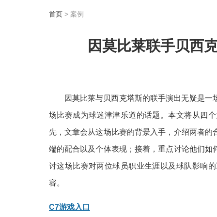
首页
> 案例
因莫比莱联手贝西
因莫比莱与贝西克塔斯的联手演出无疑是一
场比赛成为球迷津津乐道的话题。本文将从四个
先，文章会从这场比赛的背景入手，介绍两者的
端的配合以及个体表现；接着，重点讨论他们如
讨这场比赛对两位球员职业生涯以及球队影响的
容。
C7游戏入口