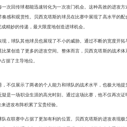
每一次回传球都能迅速转化为一次攻门机会。这种高效的进攻方
节奏感和观赏性。贝西克塔斯的球员在比赛中展现了高水平的配
完成精妙的传递，最大限度地创造进球机会。
表现，球队其他球员也展现了不小的威胁。通过不断的宽度开拓
莫比莱创造了更多的进攻空间。整体而言，贝西克塔斯的战术体
中占据了主导地位。
秀，不仅展示了两者的个人能力和球队的战术水平，也极大地提
无疑是一场职业生涯的高光时刻。通过这场比赛，他不仅再次证
未来进攻布阵积累了宝贵经验。
球队在联赛中占据了更加有利的位置。贝西克塔斯的进攻表现极