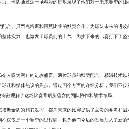
争力。球队通过这一场精彩的进攻展现了他们对于未来赛季的雄
契配合。贝西克塔斯和因莫比莱的默契合作，为球队未来的进攻
的整体实力，也激发了球员们的士气，为接下来的比赛打下了坚
场令人叹为观止的进攻盛宴。两位球员的默契配合、精湛技术以
了球迷和媒体热议的焦点。通过四个方面的详细分析，我们不仅
也深刻理解了这场比赛背后所蕴含的团队协作和战术布局。
克塔斯全队的精彩发挥，都为未来的比赛提供了宝贵的参考和启
利不仅仅是一个赛季的里程碑，也为他们今后的发展注入了新的