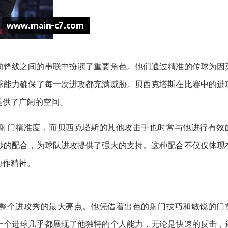
前锋线之间的串联中扮演了重要角色。他们通过精准的传球为因
球能力确保了每一次进攻都充满威胁。贝西克塔斯在比赛中的进
提供了广阔的空间。
射门精准度，而贝西克塔斯的其他攻击手也时常与他进行有效
妙的配合，为球队进攻提供了强大的支持。这种配合不仅仅体现
协作精神。
整个进攻秀的最大亮点。他凭借着出色的射门技巧和敏锐的门
一个进球几乎都展现了他独特的个人能力，无论是快速的反击，