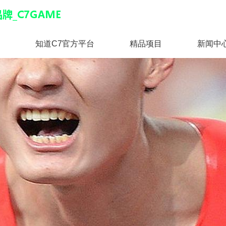
知道C7官方平台
精品项目
新闻中