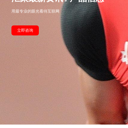
用最专业的眼光看待互联网
立即咨询