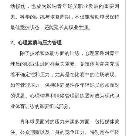
动损伤，也成为影响青年球员职业发展的重要因
素。科学的训练与恢复周期，不仅能帮助球员保持
最佳竞技状态，还能延长其职业生涯。
2、心理素质与压力管理
除了技术和体能方面的训练，心理素质对青年
球员的职业生涯同样至关重要。竞技体育常常充满
着不确定性和压力，尤其是在比赛中的临场表现。
如何管理压力、保持冷静是许多年轻球员必须面对
的课题。心理辅导和情绪管理训练逐渐成为现代职
业体育训练的重要组成部分。
青年球员面对的压力来源多方面，包括媒体关
注、公众期望以及自身的竞争压力。特别是在年轻