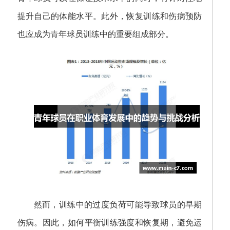
提升自己的体能水平。此外，恢复训练和伤病预防
也应成为青年球员训练中的重要组成部分。
然而，训练中的过度负荷可能导致球员的早期
伤病。因此，如何平衡训练强度和恢复期，避免运