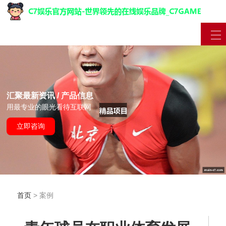
汇聚最新资讯 / 产品信息
用最专业的眼光看待互联网
立即咨询
首页
> 案例