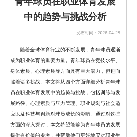
青年球员在职业体育发展
中的趋势与挑战分析
发布时间：2026-04-28
随着全球体育行业的不断发展，青年球员逐渐
成为职业体育的重要力量。青年球员在竞技水平、
身体素质、心理素质等方面具有巨大潜力，但也面
临着诸多挑战。本文将从四个方面详细分析青年球
员在职业体育发展中的趋势与挑战，包括训练与发
展路径、心理素质与压力管理、职业规划与社会适
应以及科技与创新对球员成长的影响。通过对这些
方面的深入探讨，本文希望能够为青年球员的发展
提供有价值的参考，并帮助他们更好地应对职业生