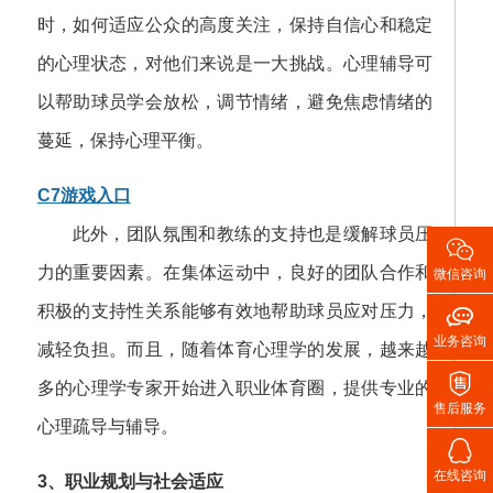
时，如何适应公众的高度关注，保持自信心和稳定
的心理状态，对他们来说是一大挑战。心理辅导可
以帮助球员学会放松，调节情绪，避免焦虑情绪的
蔓延，保持心理平衡。
C7游戏入口
此外，团队氛围和教练的支持也是缓解球员压

力的重要因素。在集体运动中，良好的团队合作和
微信咨询

积极的支持性关系能够有效地帮助球员应对压力，
业务咨询
减轻负担。而且，随着体育心理学的发展，越来越

多的心理学专家开始进入职业体育圈，提供专业的
售后服务
心理疏导与辅导。

在线咨询
3、职业规划与社会适应