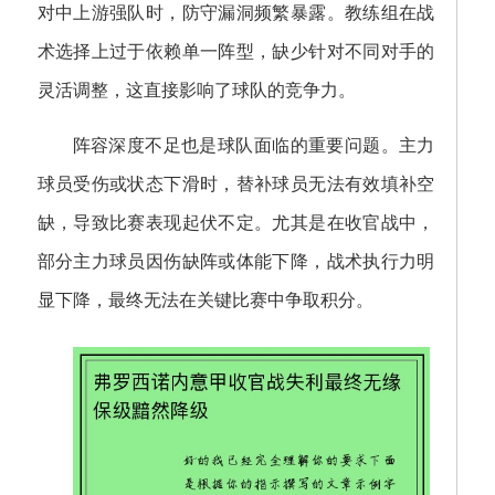
对中上游强队时，防守漏洞频繁暴露。教练组在战
术选择上过于依赖单一阵型，缺少针对不同对手的
灵活调整，这直接影响了球队的竞争力。
阵容深度不足也是球队面临的重要问题。主力
球员受伤或状态下滑时，替补球员无法有效填补空
缺，导致比赛表现起伏不定。尤其是在收官战中，
部分主力球员因伤缺阵或体能下降，战术执行力明
显下降，最终无法在关键比赛中争取积分。