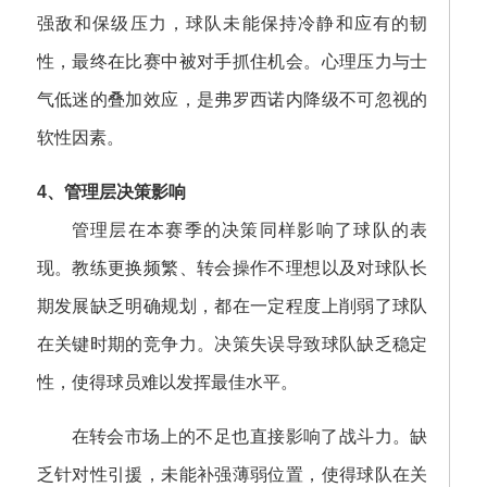
强敌和保级压力，球队未能保持冷静和应有的韧
性，最终在比赛中被对手抓住机会。心理压力与士
气低迷的叠加效应，是弗罗西诺内降级不可忽视的
软性因素。
4、管理层决策影响
管理层在本赛季的决策同样影响了球队的表
现。教练更换频繁、转会操作不理想以及对球队长
期发展缺乏明确规划，都在一定程度上削弱了球队
在关键时期的竞争力。决策失误导致球队缺乏稳定
性，使得球员难以发挥最佳水平。
在转会市场上的不足也直接影响了战斗力。缺
乏针对性引援，未能补强薄弱位置，使得球队在关