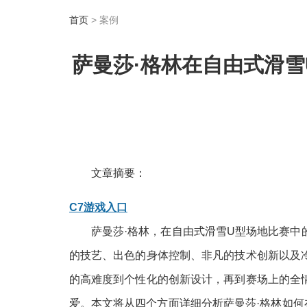
首页
> 案例
萨曼莎·格林在自由式滑
文章摘要：
C7游戏入口
萨曼莎·格林，在自由式滑雪U型场地比赛
的技艺、出色的身体控制、非凡的技术创新以及
的高难度到个性化的创新设计，再到赛场上的全
爱。本文将从四个方面详细分析萨曼莎·格林如