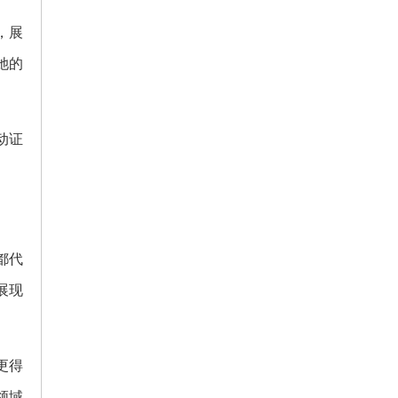
，展
她的
动证
都代
展现
更得
领域