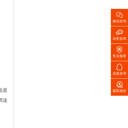

微信咨询

业务咨询

售后服务

在线咨询

论是
索取报价
而这