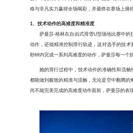
格与非凡实力赢得全场喝彩，并最终在赛场上摘
1、技术动作的高难度和精准度
萨曼莎·格林在自由式滑雪U型场地比赛中
动作，还能精准控制滑行轨迹，这对选手的技术
秒钟内完成一系列高难度的动作，萨曼莎每一个
她的滑行过程中，技术动作的准确性和流畅
都能做到极致的精准与流畅，无论是空中翻腾的
尚不能完美完成的高难度动作面前，萨曼莎的表