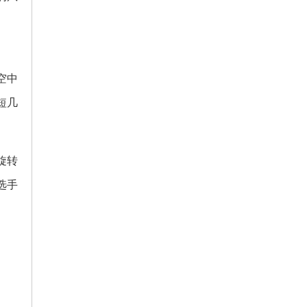
空中
短几
旋转
选手