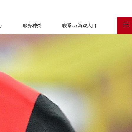
心
服务种类
联系C7游戏入口