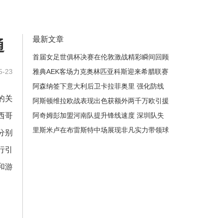
最新文章
通
首届女足世俱杯决赛在伦敦激战精彩瞬间回顾
-23
雅典AEK客场力克奥林匹亚科斯迎来希腊联赛
争冠关键胜利
阿森纳签下意大利后卫卡拉菲奥里 强化防线
的关
深度提升竞争力
阿斯顿维拉欧战表现出色获额外两千万欧引援
西哥
额度
阿奇姆彭加盟河南队提升锋线速度 深圳队失
去强力前锋
里斯米卢在布雷斯特中场展现非凡实力带领球
分别
队攻防兼备
行引
和游