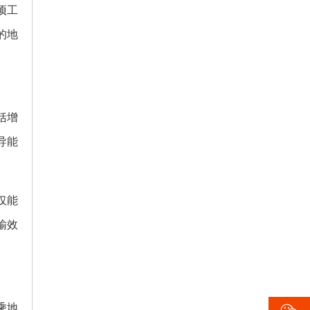
项工
的地
括增
导能
仅能
输效
乘地