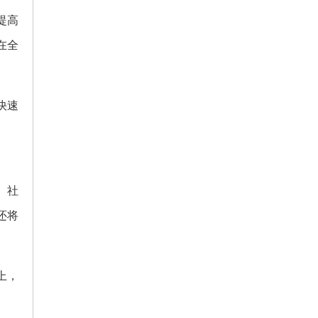
提高
在全
快速
、社
还将
上，