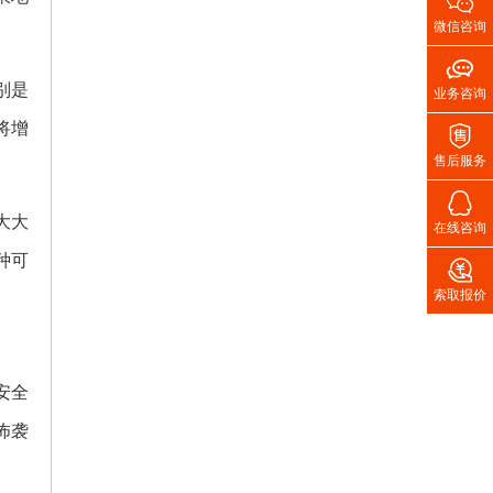

微信咨询

别是
业务咨询
将增

售后服务

大大
在线咨询
种可

索取报价
安全
怖袭