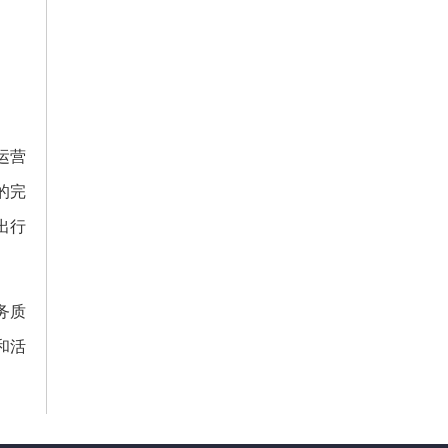
运营
的完
出行
务质
和活