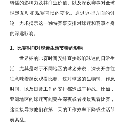
转播的影响力及其商业价值、以及深夜赛事对全球
球迷互动和观赛习惯的变化。通过这些方面的讨
论，力求揭示这一独特赛事安排对球迷和赛事本身
的深远影响。
1、比赛时间对球迷生活节奏的影响
世界杯的比赛时间安排直接影响球迷的日常生
活，尤其是对于不同地区的球迷来说，深夜开赛往
往意味着熬夜观看比赛。这对球迷的生物钟、作息
时间、以及日常工作的安排都造成了挑战。比如，
亚洲地区的球迷可能要在深夜或者凌晨观看比赛，
这直接导致他们在第二天的工作效率下降或生活节
奏紊乱。