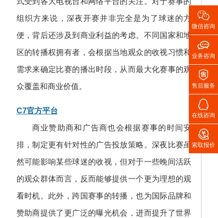
式受到各大电视台和网络平台的关注。对于赛事的

组织方来说，深夜开赛并非完全是为了球迷的方
微信咨询
便，背后还涉及到商业利益的考虑。不同国家和地

区的转播权拥有者，会根据当地观众的收视习惯和
业务咨询
需求来确定比赛的播出时段，从而最大化赛事的观

售后服务
众覆盖和商业价值。

C7官方平台
在线咨询
商业赞助商和广告商也会根据赛事的时间安

排，制定更有针对性的广告投放策略。深夜比赛虽
索取报价
然可能影响某些球迷的收视，但对于一些晚间活跃
的观众群体而言，反而能够提供一个更为理想的观
看时机。此外，跨国赛事的转播，也为国际品牌和
赞助商提供了更广泛的曝光机会，进而提升了世界